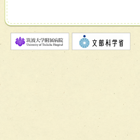
チーム06【外来化学療法チーム】
チーム07【病院職員に対する院内感染対策教育チーム】
チーム08【地域関係機関と連携した小児リハビリテーショ
チーム】
チーム09【術前から始める周術期リハビリテーションチー
ム】
チーム10【包括的リハビリテーションコンサルテーション
ーム】
チーム11【摂食・嚥下サポートチーム】
チーム12【こどもの食育支援チーム】
チーム13【非がんに対する緩和ケアチーム】