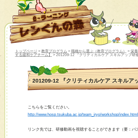
トップページ
>
教育プログラム
>
職種から選ぶ（教育プログラム）
>
栄養
する緩和ケアチーム】
> 201209-12 『クリティカルケア スキルアップ研
201209-12 『クリティカルケア スキル
こちらをご覧ください。
http://www.hosp.tsukuba.ac.jp/team_iryo/workshop/index.htm
リンク先では、研修動画を視聴することができます（要：パ