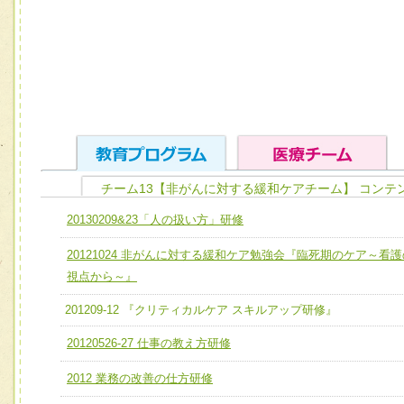
チーム13【非がんに対する緩和ケアチーム】 コンテ
ユニット１ 医療人としての基礎能力
20130209&23「人の扱い方」研修
全人的医療を実践する医療人として、必要な基礎能力を身
チーム01【病院内横断的問題解決チーム】
20121024 非がんに対する緩和ケア勉強会『臨死期のケア～看護
ける
チーム02【地域医療連携推進による高度医療を必要とする
視点から～』
ユニット２ チーム医療構成力
宅患者等支援チーム】
201209-12 『クリティカルケア スキルアップ研修』
必要に応じて柔軟に医療チームを組織し、強調できる
チーム03【癌患者服薬サポートチーム】
ユニット３ 多職種連携力
20120526-27 仕事の教え方研修
チーム04【口腔ケアチーム】
他職種の視点とスキルを学び、相互理解と連携を深める
2012 業務の改善の仕方研修
チーム05【せん妄対策チーム】