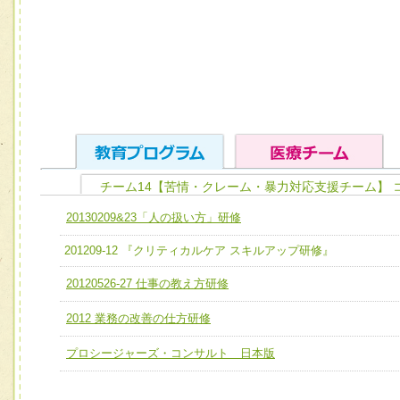
チーム14【苦情・クレーム・暴力対応支援チーム】 
ユニット１ 医療人としての基礎能力
20130209&23「人の扱い方」研修
全人的医療を実践する医療人として、必要な基礎能力を身
チーム01【病院内横断的問題解決チーム】
201209-12 『クリティカルケア スキルアップ研修』
ける
チーム02【地域医療連携推進による高度医療を必要とする
20120526-27 仕事の教え方研修
ユニット２ チーム医療構成力
宅患者等支援チーム】
必要に応じて柔軟に医療チームを組織し、強調できる
2012 業務の改善の仕方研修
チーム03【癌患者服薬サポートチーム】
ユニット３ 多職種連携力
プロシージャーズ・コンサルト 日本版
チーム04【口腔ケアチーム】
他職種の視点とスキルを学び、相互理解と連携を深める
チーム05【せん妄対策チーム】