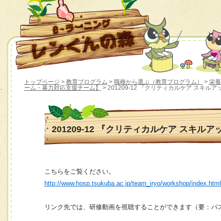
トップページ
>
教育プログラム
>
職種から選ぶ（教育プログラム）
>
栄養
ーム・暴力対応支援チーム】
> 201209-12 『クリティカルケア スキル
201209-12 『クリティカルケア スキル
こちらをご覧ください。
http://www.hosp.tsukuba.ac.jp/team_iryo/workshop/index.htm
リンク先では、研修動画を視聴することができます（要：パ