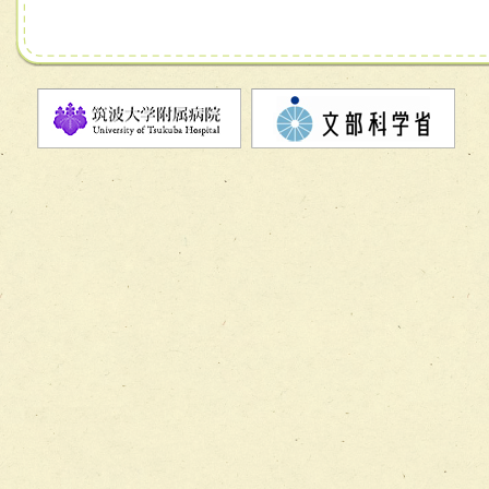
チーム06【外来化学療法チーム】
チーム07【病院職員に対する院内感染対策教育チーム】
チーム08【地域関係機関と連携した小児リハビリテーショ
チーム】
チーム09【術前から始める周術期リハビリテーションチー
ム】
チーム10【包括的リハビリテーションコンサルテーション
ーム】
チーム11【摂食・嚥下サポートチーム】
チーム12【こどもの食育支援チーム】
チーム13【非がんに対する緩和ケアチーム】