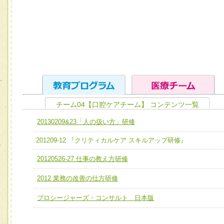
チーム04【口腔ケアチーム】 コンテンツ一覧
ユニット１ 医療人としての基礎能力
20130209&23「人の扱い方」研修
全人的医療を実践する医療人として、必要な基礎能力を身
チーム01【病院内横断的問題解決チーム】
201209-12 『クリティカルケア スキルアップ研修』
ける
チーム02【地域医療連携推進による高度医療を必要とする
20120526-27 仕事の教え方研修
ユニット２ チーム医療構成力
宅患者等支援チーム】
必要に応じて柔軟に医療チームを組織し、強調できる
2012 業務の改善の仕方研修
チーム03【癌患者服薬サポートチーム】
ユニット３ 多職種連携力
プロシージャーズ・コンサルト 日本版
チーム04【口腔ケアチーム】
他職種の視点とスキルを学び、相互理解と連携を深める
チーム05【せん妄対策チーム】