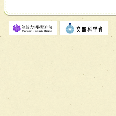
チーム06【外来化学療法チーム】
チーム07【病院職員に対する院内感染対策教育チーム】
チーム08【地域関係機関と連携した小児リハビリテーショ
チーム】
チーム09【術前から始める周術期リハビリテーションチー
ム】
チーム10【包括的リハビリテーションコンサルテーション
ーム】
チーム11【摂食・嚥下サポートチーム】
チーム12【こどもの食育支援チーム】
チーム13【非がんに対する緩和ケアチーム】