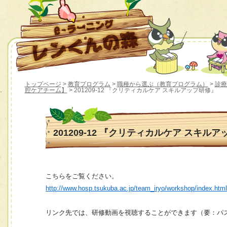
トップページ
>
教育プログラム
>
職種から選ぶ（教育プログラム）
>
診療
腔ケアチーム】
> 201209-12 『クリティカルケア スキルアップ研修』
201209-12 『クリティカルケア スキル
こちらをご覧ください。
http://www.hosp.tsukuba.ac.jp/team_iryo/workshop/index.htm
リンク先では、研修動画を視聴することができます（要：パ