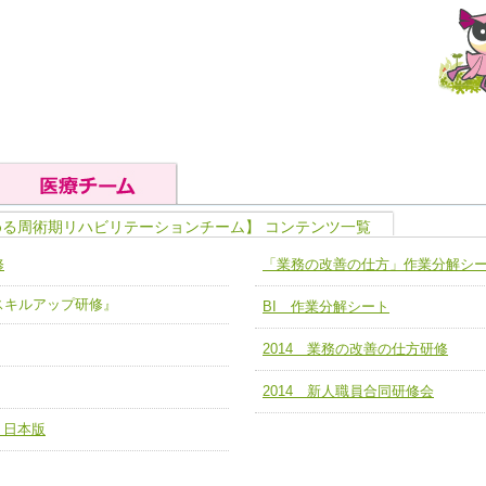
める周術期リハビリテーションチーム】 コンテンツ一覧
の基礎能力
ユニット４ 専門能力拡大・向上
修
「業務の改善の仕方」作業分解シ
人として、必要な基礎能力を身につ
各職種のスキルを拡大・向上させ、
題解決チーム】
チーム14【苦情・クレーム・暴力
ア スキルアップ研修』
BI 作業分解シート
ユニット５ 人材養成力
推進による高度医療を必要とする在
チーム15【人材養成エキスパートチ
力
人材養成のためのマネジメントおよ
2014 業務の改善の仕方研修
チーム16【放射線治療プロセス改
ームを組織し、強調できる
ートチーム】
2014 新人職員合同研修会
チーム17【血管内治療チーム】
 日本版
】
び、相互理解と連携を深める
チーム18【造血幹細胞移植チーム】
ム】
役割01【管理栄養士が中心となった