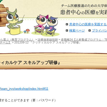
患者中心の医療を実践する
検索ページ
プライバ
から選ぶ（教育プログラム）
>
診療放射線技師
>
多職種24【人材養成プログラム：TE
チーム】
> 201209-12 『クリティカルケア スキルアップ研修』
クリティカルケア スキルアップ研修』
p/team_iryo/workshop/index.html#11
聴することができます（要：パスワード）