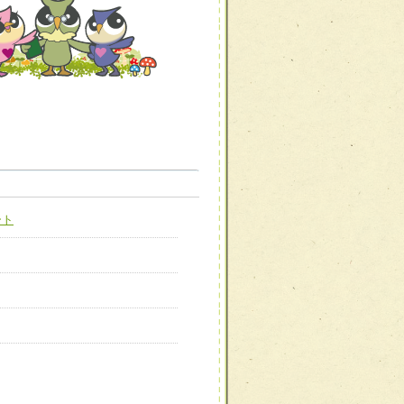
職種から選ぶ
職種から選ぶ
ート
新たな可能性を広げる
対応支援チーム】
ーム】
び効果的な指導ができる
善チーム】
患者のQOL向上チーム】