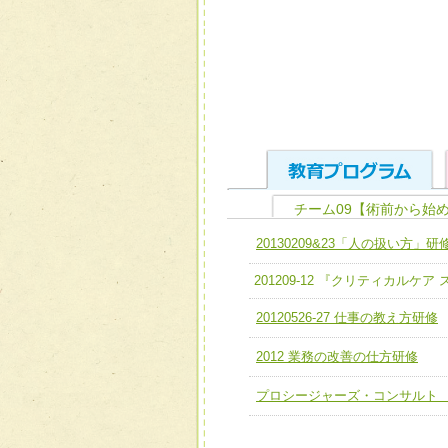
チーム09【術前から始
ユニット１ 医療人として
20130209&23「人の扱い方」研
全人的医療を実践する医療
チーム01【病院内横断的問
201209-12 『クリティカルケ
ける
チーム02【地域医療連携
20120526-27 仕事の教え方研修
ユニット２ チーム医療構成
宅患者等支援チーム】
必要に応じて柔軟に医療チ
2012 業務の改善の仕方研修
チーム03【癌患者服薬サポ
ユニット３ 多職種連携力
プロシージャーズ・コンサルト
チーム04【口腔ケアチーム
他職種の視点とスキルを学
チーム05【せん妄対策チー