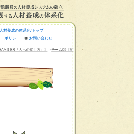
人材養成の体系化/トップ
シーポリシー
お問い合わせ
AMS-BR「人への接し方」】
>
チーム09【術