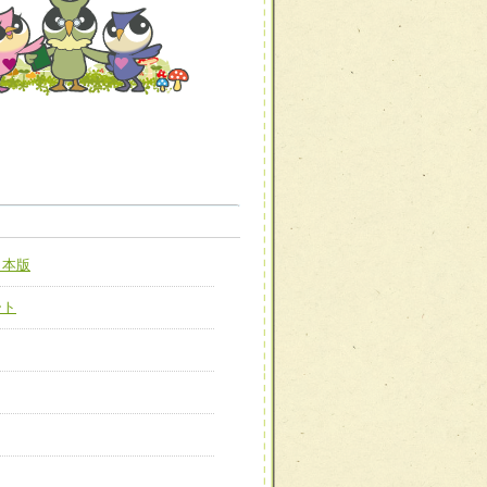
職種から選ぶ
職種から選ぶ
日本版
新たな可能性を広げる
対応支援チーム】
ート
ーム】
び効果的な指導ができる
善チーム】
患者のQOL向上チーム】