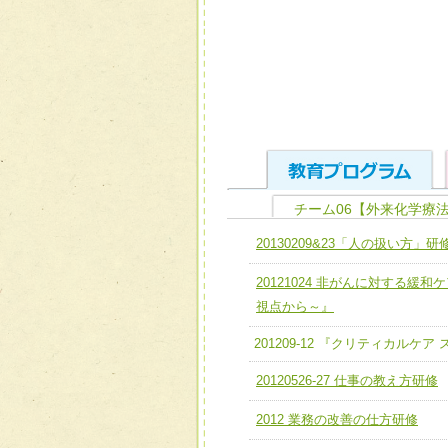
チーム06【外来化学療
ユニット１ 医療人として
20130209&23「人の扱い方」研
全人的医療を実践する医療
チーム01【病院内横断的問
20121024 非がんに対する
ける
チーム02【地域医療連携
視点から～』
ユニット２ チーム医療構成
宅患者等支援チーム】
201209-12 『クリティカルケ
必要に応じて柔軟に医療チ
チーム03【癌患者服薬サポ
ユニット３ 多職種連携力
20120526-27 仕事の教え方研修
チーム04【口腔ケアチーム
他職種の視点とスキルを学
2012 業務の改善の仕方研修
チーム05【せん妄対策チー