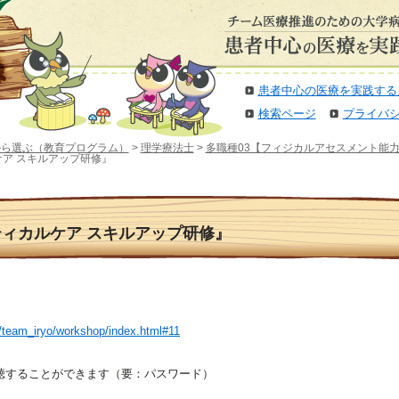
患者中心の医療を実践する
検索ページ
プライバ
から選ぶ（教育プログラム）
>
理学療法士
>
多職種03【フィジカルアセスメント能
カルケア スキルアップ研修』
クリティカルケア スキルアップ研修』
p/team_iryo/workshop/index.html#11
聴することができます（要：パスワード）