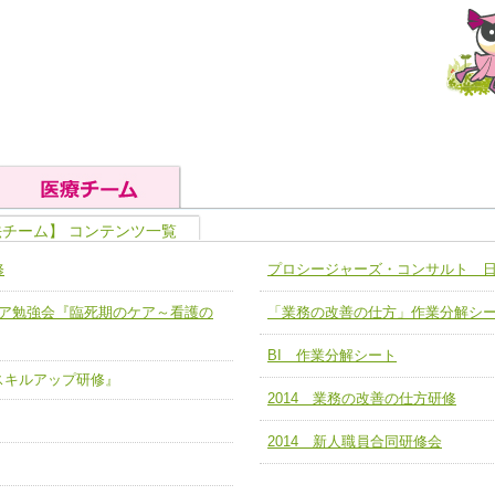
法チーム】 コンテンツ一覧
の基礎能力
ユニット４ 専門能力拡大・向上
修
プロシージャーズ・コンサルト 
人として、必要な基礎能力を身につ
各職種のスキルを拡大・向上させ、
題解決チーム】
チーム14【苦情・クレーム・暴力
緩和ケア勉強会『臨死期のケア～看護の
「業務の改善の仕方」作業分解シ
ユニット５ 人材養成力
推進による高度医療を必要とする在
チーム15【人材養成エキスパートチ
力
人材養成のためのマネジメントおよ
BI 作業分解シート
チーム16【放射線治療プロセス改
ア スキルアップ研修』
ームを組織し、強調できる
ートチーム】
2014 業務の改善の仕方研修
チーム17【血管内治療チーム】
】
2014 新人職員合同研修会
び、相互理解と連携を深める
チーム18【造血幹細胞移植チーム】
ム】
役割01【管理栄養士が中心となった