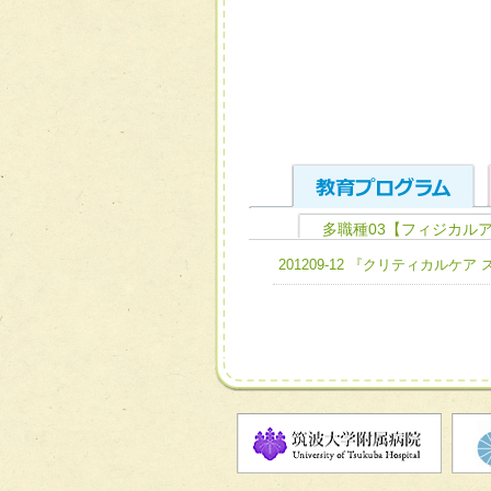
多職種03【フィジカル
ユニット１ 医療人として
201209-12 『クリティカルケ
全人的医療を実践する医療
チーム01【病院内横断的問
ける
チーム02【地域医療連携
ユニット２ チーム医療構成
宅患者等支援チーム】
必要に応じて柔軟に医療チ
チーム03【癌患者服薬サポ
ユニット３ 多職種連携力
チーム04【口腔ケアチーム
他職種の視点とスキルを学
チーム05【せん妄対策チー