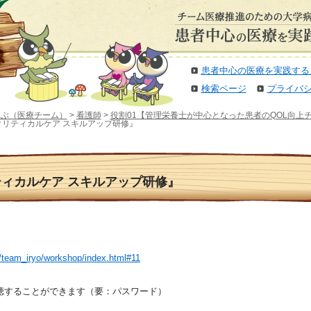
患者中心の医療を実践する
検索ページ
プライバ
選ぶ（医療チーム）
>
看護師
>
役割01【管理栄養士が中心となった患者のQOL向上
2 『クリティカルケア スキルアップ研修』
クリティカルケア スキルアップ研修』
p/team_iryo/workshop/index.html#11
聴することができます（要：パスワード）