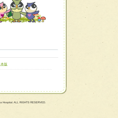
職種から選ぶ
職種から選ぶ
日本版
新たな可能性を広げる
対応支援チーム】
ーム】
び効果的な指導ができる
善チーム】
uba Hospital. ALL RIGHTS RESERVED.
患者のQOL向上チーム】