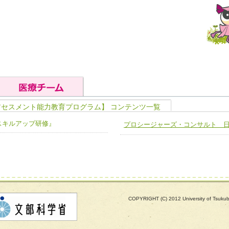
アセスメント能力教育プログラム】 コンテンツ一覧
の基礎能力
ユニット４ 専門能力拡大・向上
ア スキルアップ研修』
プロシージャーズ・コンサルト 
人として、必要な基礎能力を身につ
各職種のスキルを拡大・向上させ、
題解決チーム】
チーム14【苦情・クレーム・暴力
ユニット５ 人材養成力
推進による高度医療を必要とする在
チーム15【人材養成エキスパートチ
力
人材養成のためのマネジメントおよ
チーム16【放射線治療プロセス改
ームを組織し、強調できる
ートチーム】
チーム17【血管内治療チーム】
COPYRIGHT (C) 2012 University of Tsuk
】
び、相互理解と連携を深める
チーム18【造血幹細胞移植チーム】
ム】
役割01【管理栄養士が中心となった