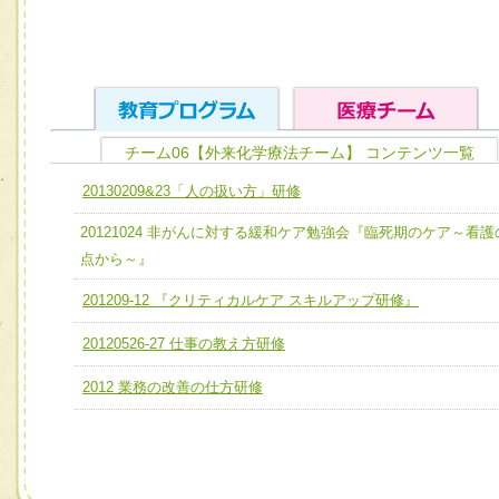
チーム06【外来化学療法チーム】 コンテンツ一覧
ユニット１ 医療人としての基礎能力
20130209&23「人の扱い方」研修
全人的医療を実践する医療人として、必要な基礎能力を身
チーム01【病院内横断的問題解決チーム】
20121024 非がんに対する緩和ケア勉強会『臨死期のケア～看護
ける
チーム02【地域医療連携推進による高度医療を必要とする
点から～』
ユニット２ チーム医療構成力
宅患者等支援チーム】
201209-12 『クリティカルケア スキルアップ研修』
必要に応じて柔軟に医療チームを組織し、強調できる
チーム03【癌患者服薬サポートチーム】
ユニット３ 多職種連携力
20120526-27 仕事の教え方研修
チーム04【口腔ケアチーム】
他職種の視点とスキルを学び、相互理解と連携を深める
2012 業務の改善の仕方研修
チーム05【せん妄対策チーム】
チーム06【外来化学療法チーム】
チーム07【病院職員に対する院内感染対策教育チーム】