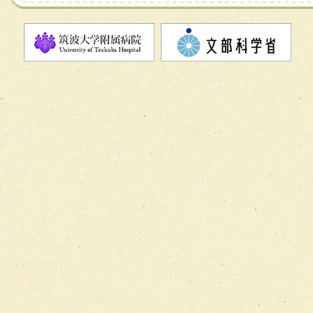
チーム08【地域関係機関と連携した小児リハビリテーショ
チーム】
チーム09【術前から始める周術期リハビリテーションチー
ム】
チーム10【包括的リハビリテーションコンサルテーション
ーム】
チーム11【摂食・嚥下サポートチーム】
チーム12【こどもの食育支援チーム】
チーム13【非がんに対する緩和ケアチーム】