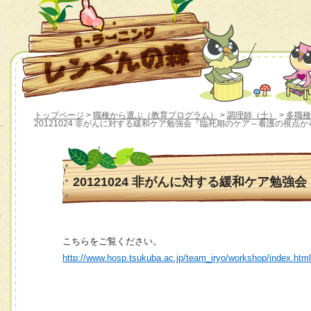
トップページ
>
職種から選ぶ（教育プログラム）
>
調理師（士）
>
多職種
20121024 非がんに対する緩和ケア勉強会『臨死期のケア～看護の視点か
20121024 非がんに対する緩和ケア勉
こちらをご覧ください。
http://www.hosp.tsukuba.ac.jp/team_iryo/workshop/index.htm