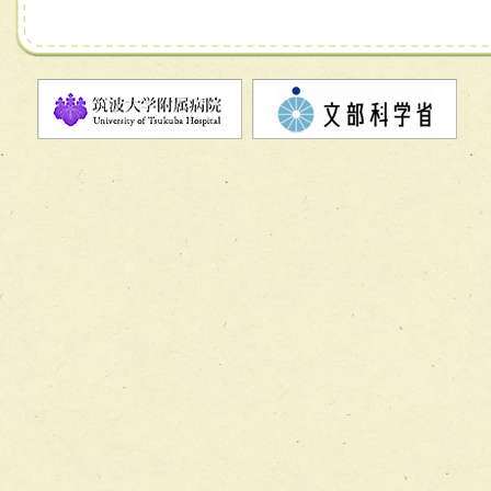
チーム08【地域関係機関と連携した小児リハビリテーショ
チーム】
チーム09【術前から始める周術期リハビリテーションチー
ム】
チーム10【包括的リハビリテーションコンサルテーション
ーム】
チーム11【摂食・嚥下サポートチーム】
チーム12【こどもの食育支援チーム】
チーム13【非がんに対する緩和ケアチーム】