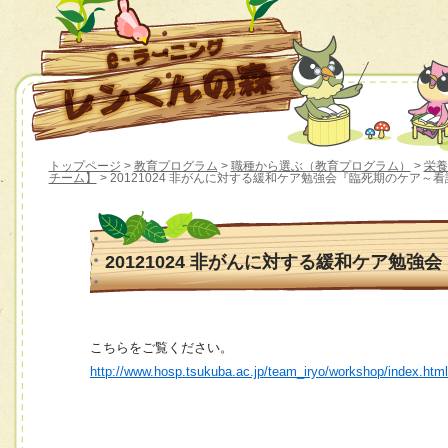
トップページ
>
教育プログラム
>
職種から選ぶ（教育プログラム）
>
栄養
チーム】
> 20121024 非がんに対する緩和ケア勉強会『臨死期のケア～
20121024 非がんに対する緩和ケア勉
こちらをご覧ください。
http://www.hosp.tsukuba.ac.jp/team_iryo/workshop/index.htm