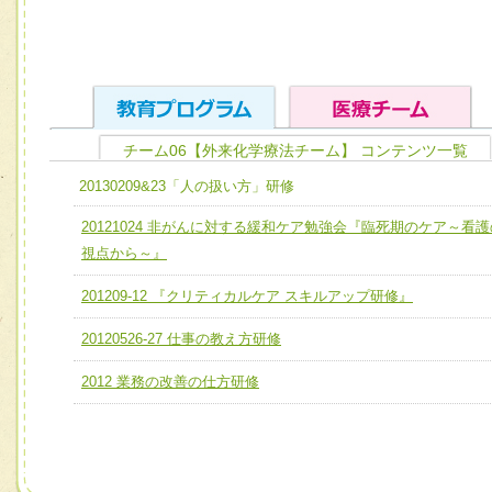
チーム06【外来化学療法チーム】 コンテンツ一覧
ユニット１ 医療人としての基礎能力
20130209&23「人の扱い方」研修
全人的医療を実践する医療人として、必要な基礎能力を身
チーム01【病院内横断的問題解決チーム】
20121024 非がんに対する緩和ケア勉強会『臨死期のケア～看護
ける
チーム02【地域医療連携推進による高度医療を必要とする
視点から～』
ユニット２ チーム医療構成力
宅患者等支援チーム】
201209-12 『クリティカルケア スキルアップ研修』
必要に応じて柔軟に医療チームを組織し、強調できる
チーム03【癌患者服薬サポートチーム】
ユニット３ 多職種連携力
20120526-27 仕事の教え方研修
チーム04【口腔ケアチーム】
他職種の視点とスキルを学び、相互理解と連携を深める
2012 業務の改善の仕方研修
チーム05【せん妄対策チーム】
チーム06【外来化学療法チーム】
チーム07【病院職員に対する院内感染対策教育チーム】