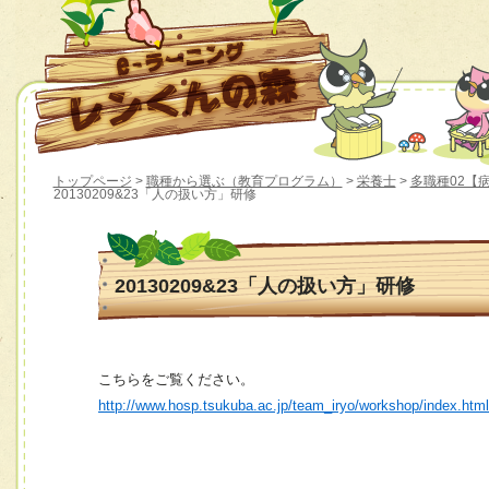
トップページ
>
職種から選ぶ（教育プログラム）
>
栄養士
>
多職種02【
20130209&23「人の扱い方」研修
20130209&23「人の扱い方」研修
こちらをご覧ください。
http://www.hosp.tsukuba.ac.jp/team_iryo/workshop/index.htm