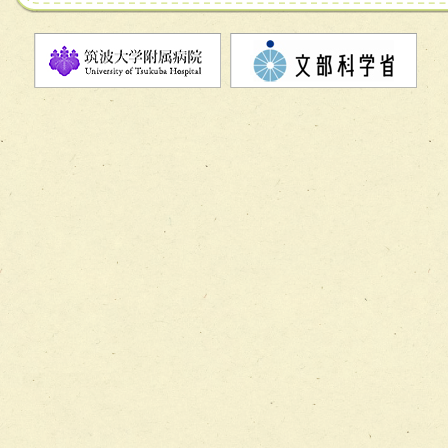
チーム08【地域関係機関と連携した小児リハビリテーショ
チーム】
チーム09【術前から始める周術期リハビリテーションチー
ム】
チーム10【包括的リハビリテーションコンサルテーション
ーム】
チーム11【摂食・嚥下サポートチーム】
チーム12【こどもの食育支援チーム】
チーム13【非がんに対する緩和ケアチーム】