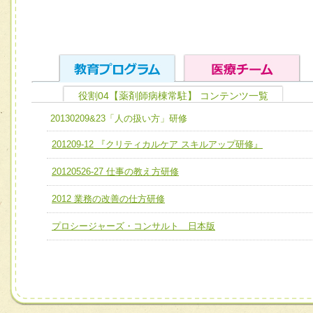
役割04【薬剤師病棟常駐】 コンテンツ一覧
ユニット１ 医療人としての基礎能力
20130209&23「人の扱い方」研修
全人的医療を実践する医療人として、必要な基礎能力を身
チーム01【病院内横断的問題解決チーム】
201209-12 『クリティカルケア スキルアップ研修』
ける
チーム02【地域医療連携推進による高度医療を必要とする
20120526-27 仕事の教え方研修
ユニット２ チーム医療構成力
宅患者等支援チーム】
必要に応じて柔軟に医療チームを組織し、強調できる
2012 業務の改善の仕方研修
チーム03【癌患者服薬サポートチーム】
ユニット３ 多職種連携力
プロシージャーズ・コンサルト 日本版
チーム04【口腔ケアチーム】
他職種の視点とスキルを学び、相互理解と連携を深める
チーム05【せん妄対策チーム】
チーム06【外来化学療法チーム】
チーム07【病院職員に対する院内感染対策教育チーム】