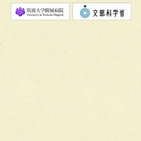
チーム08【地域関係機関と連携した小児リハビリテーショ
チーム】
チーム09【術前から始める周術期リハビリテーションチー
ム】
チーム10【包括的リハビリテーションコンサルテーション
ーム】
チーム11【摂食・嚥下サポートチーム】
チーム12【こどもの食育支援チーム】
チーム13【非がんに対する緩和ケアチーム】