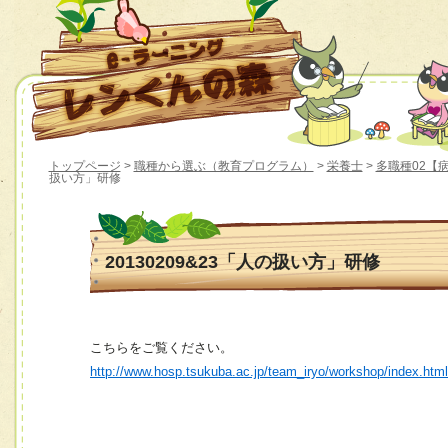
トップページ
>
職種から選ぶ（教育プログラム）
>
栄養士
>
多職種02【
扱い方」研修
20130209&23「人の扱い方」研修
こちらをご覧ください。
http://www.hosp.tsukuba.ac.jp/team_iryo/workshop/index.htm