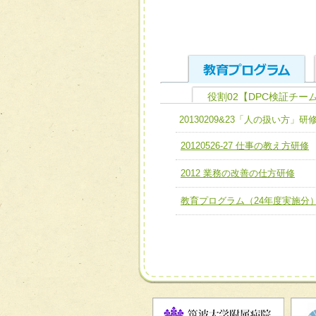
役割02【DPC検証チー
ユニット１ 医療人として
20130209&23「人の扱い方」研
全人的医療を実践する医療
チーム01【病院内横断的問
20120526-27 仕事の教え方研修
ける
チーム02【地域医療連携
2012 業務の改善の仕方研修
ユニット２ チーム医療構成
宅患者等支援チーム】
必要に応じて柔軟に医療チ
教育プログラム（24年度実施分
チーム03【癌患者服薬サポ
ユニット３ 多職種連携力
チーム04【口腔ケアチーム
他職種の視点とスキルを学
チーム05【せん妄対策チー
チーム06【外来化学療法チ
チーム07【病院職員に対