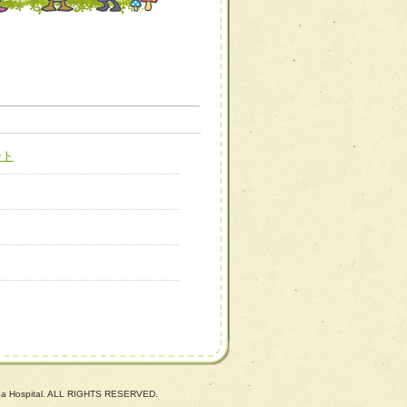
職種から選ぶ
職種から選ぶ
ート
新たな可能性を広げる
対応支援チーム】
ーム】
び効果的な指導ができる
善チーム】
患者のQOL向上チーム】
uba Hospital. ALL RIGHTS RESERVED.
ーム】