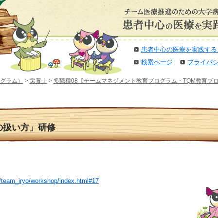
患者中心の医療を実践する
検索ページ
プライバ
グラム）
>
栄養士
>
多職種08【チームマネジメント教育プログラム・TQM教育プ
「人の扱い方」研修
p/team_iryo/workshop/index.html#17