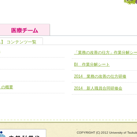
ム】 コンテンツ一覧
の基礎能力
ユニット４ 専門能力拡大・向上
修
「業務の改善の仕方」作業分解シ
人として、必要な基礎能力を身につ
各職種のスキルを拡大・向上させ、
題解決チーム】
チーム14【苦情・クレーム・暴力
BI 作業分解シート
ユニット５ 人材養成力
推進による高度医療を必要とする在
チーム15【人材養成エキスパートチ
力
人材養成のためのマネジメントおよ
2014 業務の改善の仕方研修
チーム16【放射線治療プロセス改
ームを組織し、強調できる
）の概要
ートチーム】
2014 新人職員合同研修会
チーム17【血管内治療チーム】
】
び、相互理解と連携を深める
チーム18【造血幹細胞移植チーム】
ム】
役割01【管理栄養士が中心となった
ーム】
役割02【DPC検証チーム】
する院内感染対策教育チーム】
COPYRIGHT (C) 2012 University of Tsuk
役割03【医療経済・制度サポートチ