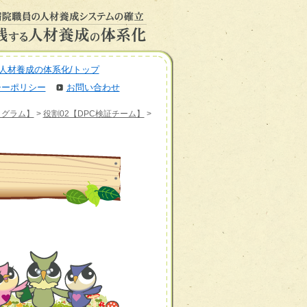
人材養成の体系化/トップ
シーポリシー
お問い合わせ
ログラム】
>
役割02【DPC検証チーム】
>