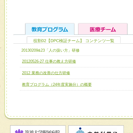
役割02【DPC検証チーム】 コンテンツ一覧
ユニット１ 医療人としての基礎能力
20130209&23「人の扱い方」研修
全人的医療を実践する医療人として、必要な基礎能力を身
チーム01【病院内横断的問題解決チーム】
20120526-27 仕事の教え方研修
ける
チーム02【地域医療連携推進による高度医療を必要とする
2012 業務の改善の仕方研修
ユニット２ チーム医療構成力
宅患者等支援チーム】
必要に応じて柔軟に医療チームを組織し、強調できる
教育プログラム（24年度実施分）の概要
チーム03【癌患者服薬サポートチーム】
ユニット３ 多職種連携力
チーム04【口腔ケアチーム】
他職種の視点とスキルを学び、相互理解と連携を深める
チーム05【せん妄対策チーム】
チーム06【外来化学療法チーム】
チーム07【病院職員に対する院内感染対策教育チーム】