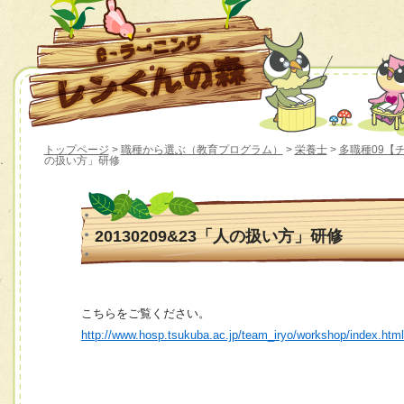
トップページ
>
職種から選ぶ（教育プログラム）
>
栄養士
>
多職種09【
の扱い方」研修
20130209&23「人の扱い方」研修
こちらをご覧ください。
http://www.hosp.tsukuba.ac.jp/team_iryo/workshop/index.htm