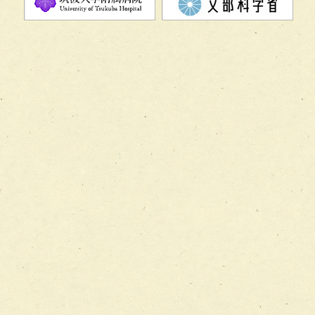
チーム08【地域関係機関と連携した小児リハビリテーショ
チーム】
チーム09【術前から始める周術期リハビリテーションチー
ム】
チーム10【包括的リハビリテーションコンサルテーション
ーム】
チーム11【摂食・嚥下サポートチーム】
チーム12【こどもの食育支援チーム】
チーム13【非がんに対する緩和ケアチーム】