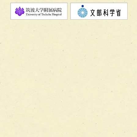
チーム08【地域関係機関と連携した小児リハビリテーショ
チーム】
チーム09【術前から始める周術期リハビリテーションチー
ム】
チーム10【包括的リハビリテーションコンサルテーション
ーム】
チーム11【摂食・嚥下サポートチーム】
チーム12【こどもの食育支援チーム】
チーム13【非がんに対する緩和ケアチーム】