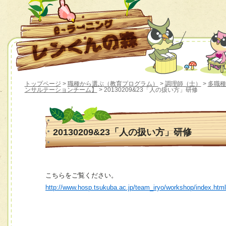
トップページ
>
職種から選ぶ（教育プログラム）
>
調理師（士）
>
多職種
ンサルテーションチーム】
> 20130209&23「人の扱い方」研修
20130209&23「人の扱い方」研修
こちらをご覧ください。
http://www.hosp.tsukuba.ac.jp/team_iryo/workshop/index.htm