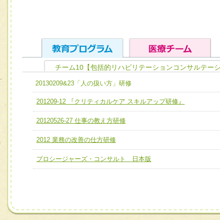
チーム10【包括的リハビリテーションコンサルテーシ
ユニット１ 医療人としての基礎能力
20130209&23「人の扱い方」研修
全人的医療を実践する医療人として、必要な基礎能力を身
チーム01【病院内横断的問題解決チーム】
201209-12 『クリティカルケア スキルアップ研修』
ける
チーム02【地域医療連携推進による高度医療を必要とする
20120526-27 仕事の教え方研修
ユニット２ チーム医療構成力
宅患者等支援チーム】
必要に応じて柔軟に医療チームを組織し、強調できる
2012 業務の改善の仕方研修
チーム03【癌患者服薬サポートチーム】
ユニット３ 多職種連携力
プロシージャーズ・コンサルト 日本版
チーム04【口腔ケアチーム】
他職種の視点とスキルを学び、相互理解と連携を深める
チーム05【せん妄対策チーム】
チーム06【外来化学療法チーム】
チーム07【病院職員に対する院内感染対策教育チーム】