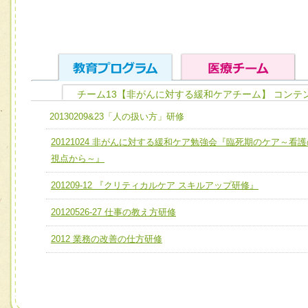
チーム13【非がんに対する緩和ケアチーム】 コンテ
ユニット１ 医療人としての基礎能力
20130209&23「人の扱い方」研修
全人的医療を実践する医療人として、必要な基礎能力を身
チーム01【病院内横断的問題解決チーム】
20121024 非がんに対する緩和ケア勉強会『臨死期のケア～看護
ける
チーム02【地域医療連携推進による高度医療を必要とする
視点から～』
ユニット２ チーム医療構成力
宅患者等支援チーム】
201209-12 『クリティカルケア スキルアップ研修』
必要に応じて柔軟に医療チームを組織し、強調できる
チーム03【癌患者服薬サポートチーム】
ユニット３ 多職種連携力
20120526-27 仕事の教え方研修
チーム04【口腔ケアチーム】
他職種の視点とスキルを学び、相互理解と連携を深める
2012 業務の改善の仕方研修
チーム05【せん妄対策チーム】
チーム06【外来化学療法チーム】
チーム07【病院職員に対する院内感染対策教育チーム】