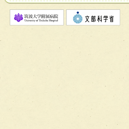
チーム08【地域関係機関と連携した小児リハビリテーショ
チーム】
チーム09【術前から始める周術期リハビリテーションチー
ム】
チーム10【包括的リハビリテーションコンサルテーション
ーム】
チーム11【摂食・嚥下サポートチーム】
チーム12【こどもの食育支援チーム】
チーム13【非がんに対する緩和ケアチーム】