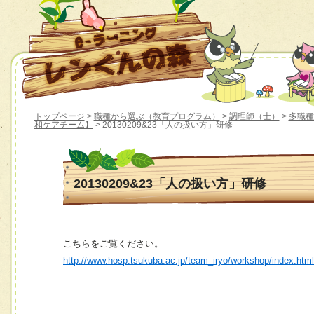
トップページ
>
職種から選ぶ（教育プログラム）
>
調理師（士）
>
多職種
和ケアチーム】
> 20130209&23「人の扱い方」研修
20130209&23「人の扱い方」研修
こちらをご覧ください。
http://www.hosp.tsukuba.ac.jp/team_iryo/workshop/index.htm