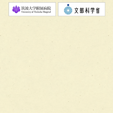
チーム08【地域関係機関と連携した小児リハビリテーショ
チーム】
チーム09【術前から始める周術期リハビリテーションチー
ム】
チーム10【包括的リハビリテーションコンサルテーション
ーム】
チーム11【摂食・嚥下サポートチーム】
チーム12【こどもの食育支援チーム】
チーム13【非がんに対する緩和ケアチーム】