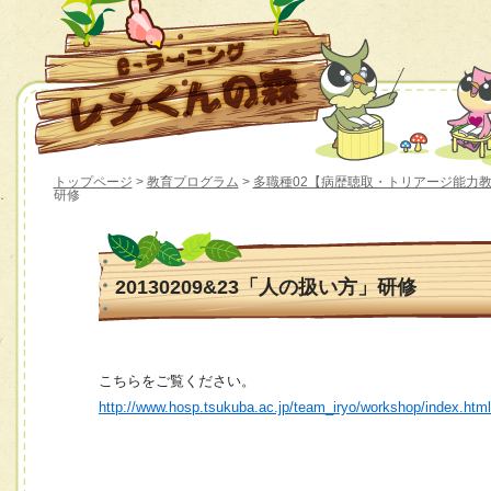
トップページ
>
教育プログラム
>
多職種02【病歴聴取・トリアージ能力
研修
20130209&23「人の扱い方」研修
こちらをご覧ください。
http://www.hosp.tsukuba.ac.jp/team_iryo/workshop/index.htm