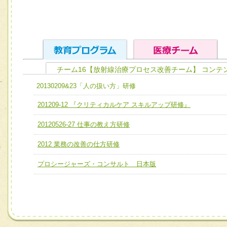
チーム16【放射線治療プロセス改善チーム】 コンテ
ユニット１ 医療人としての基礎能力
20130209&23「人の扱い方」研修
全人的医療を実践する医療人として、必要な基礎能力を身
チーム01【病院内横断的問題解決チーム】
201209-12 『クリティカルケア スキルアップ研修』
ける
チーム02【地域医療連携推進による高度医療を必要とする
20120526-27 仕事の教え方研修
ユニット２ チーム医療構成力
宅患者等支援チーム】
必要に応じて柔軟に医療チームを組織し、強調できる
2012 業務の改善の仕方研修
チーム03【癌患者服薬サポートチーム】
ユニット３ 多職種連携力
プロシージャーズ・コンサルト 日本版
チーム04【口腔ケアチーム】
他職種の視点とスキルを学び、相互理解と連携を深める
チーム05【せん妄対策チーム】
チーム06【外来化学療法チーム】
チーム07【病院職員に対する院内感染対策教育チーム】