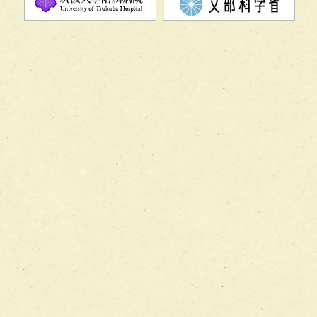
チーム08【地域関係機関と連携した小児リハビリテーショ
チーム】
チーム09【術前から始める周術期リハビリテーションチー
ム】
チーム10【包括的リハビリテーションコンサルテーション
ーム】
チーム11【摂食・嚥下サポートチーム】
チーム12【こどもの食育支援チーム】
チーム13【非がんに対する緩和ケアチーム】