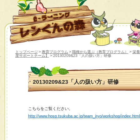
トップページ
>
教育プログラム
>
職種から選ぶ（教育プログラム）
>
栄養
度サポートチーム】
> 20130209&23「人の扱い方」研修
20130209&23「人の扱い方」研修
こちらをご覧ください。
http://www.hosp.tsukuba.ac.jp/team_iryo/workshop/index.htm