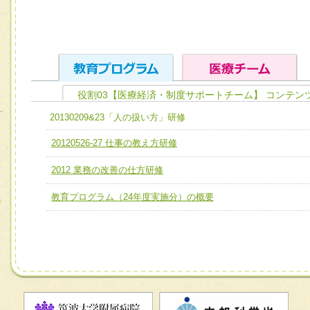
役割03【医療経済・制度サポートチーム】 コンテン
ユニット１ 医療人としての基礎能力
20130209&23「人の扱い方」研修
全人的医療を実践する医療人として、必要な基礎能力を身
チーム01【病院内横断的問題解決チーム】
20120526-27 仕事の教え方研修
ける
チーム02【地域医療連携推進による高度医療を必要とする
2012 業務の改善の仕方研修
ユニット２ チーム医療構成力
宅患者等支援チーム】
必要に応じて柔軟に医療チームを組織し、強調できる
教育プログラム（24年度実施分）の概要
チーム03【癌患者服薬サポートチーム】
ユニット３ 多職種連携力
チーム04【口腔ケアチーム】
他職種の視点とスキルを学び、相互理解と連携を深める
チーム05【せん妄対策チーム】
チーム06【外来化学療法チーム】
チーム07【病院職員に対する院内感染対策教育チーム】