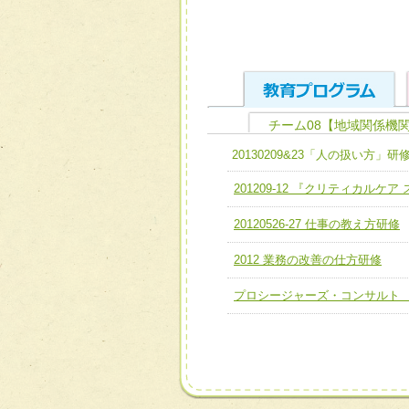
チーム08【地域関係機
ユニット１ 医療人として
20130209&23「人の扱い方」研
全人的医療を実践する医療
チーム01【病院内横断的問
201209-12 『クリティカルケ
ける
チーム02【地域医療連携
20120526-27 仕事の教え方研修
ユニット２ チーム医療構成
宅患者等支援チーム】
必要に応じて柔軟に医療チ
2012 業務の改善の仕方研修
チーム03【癌患者服薬サポ
ユニット３ 多職種連携力
プロシージャーズ・コンサルト
チーム04【口腔ケアチーム
他職種の視点とスキルを学
チーム05【せん妄対策チー
チーム06【外来化学療法チ
チーム07【病院職員に対