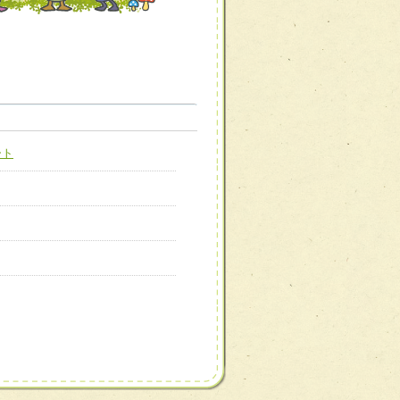
職種から選ぶ
職種から選ぶ
ート
新たな可能性を広げる
対応支援チーム】
ーム】
び効果的な指導ができる
善チーム】
患者のQOL向上チーム】
ーム】