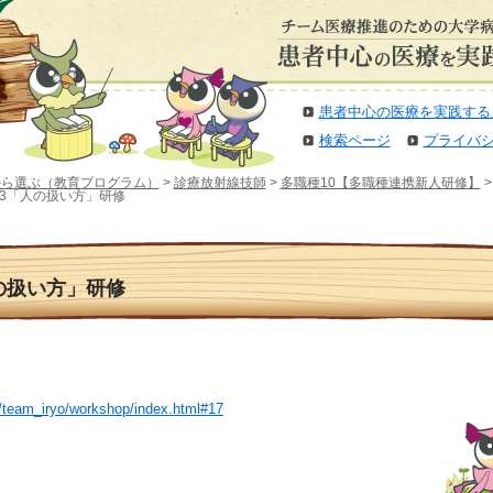
患者中心の医療を実践する
検索ページ
プライバ
から選ぶ（教育プログラム）
>
診療放射線技師
>
多職種10【多職種連携新人研修】
9&23「人の扱い方」研修
「人の扱い方」研修
p/team_iryo/workshop/index.html#17