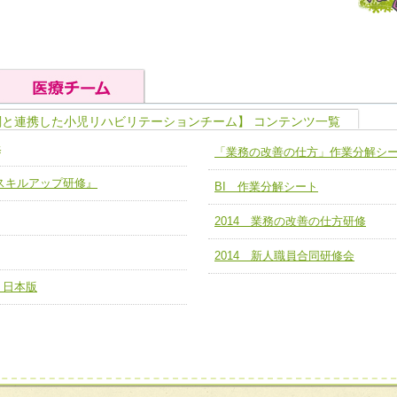
関と連携した小児リハビリテーションチーム】 コンテンツ一覧
の基礎能力
ユニット４ 専門能力拡大・向上
修
「業務の改善の仕方」作業分解シ
人として、必要な基礎能力を身につ
各職種のスキルを拡大・向上させ、
題解決チーム】
チーム14【苦情・クレーム・暴力
ア スキルアップ研修』
BI 作業分解シート
ユニット５ 人材養成力
推進による高度医療を必要とする在
チーム15【人材養成エキスパートチ
力
人材養成のためのマネジメントおよ
2014 業務の改善の仕方研修
チーム16【放射線治療プロセス改
ームを組織し、強調できる
ートチーム】
2014 新人職員合同研修会
チーム17【血管内治療チーム】
 日本版
】
び、相互理解と連携を深める
チーム18【造血幹細胞移植チーム】
ム】
役割01【管理栄養士が中心となった
ーム】
役割02【DPC検証チーム】
する院内感染対策教育チーム】
役割03【医療経済・制度サポートチ