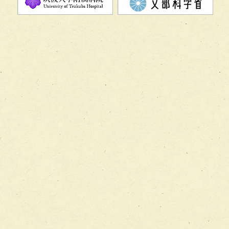
チーム08【地域関係機関と連携した小児リハビリテーショ
チーム】
チーム09【術前から始める周術期リハビリテーションチー
ム】
チーム10【包括的リハビリテーションコンサルテーション
ーム】
チーム11【摂食・嚥下サポートチーム】
チーム12【こどもの食育支援チーム】
チーム13【非がんに対する緩和ケアチーム】