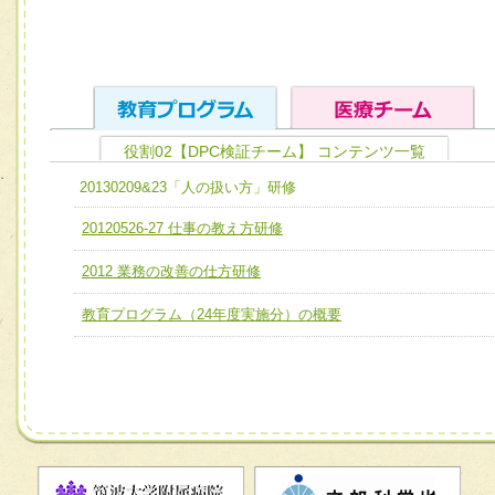
役割02【DPC検証チーム】 コンテンツ一覧
ユニット１ 医療人としての基礎能力
20130209&23「人の扱い方」研修
全人的医療を実践する医療人として、必要な基礎能力を身
チーム01【病院内横断的問題解決チーム】
20120526-27 仕事の教え方研修
ける
チーム02【地域医療連携推進による高度医療を必要とする
2012 業務の改善の仕方研修
ユニット２ チーム医療構成力
宅患者等支援チーム】
必要に応じて柔軟に医療チームを組織し、強調できる
教育プログラム（24年度実施分）の概要
チーム03【癌患者服薬サポートチーム】
ユニット３ 多職種連携力
チーム04【口腔ケアチーム】
他職種の視点とスキルを学び、相互理解と連携を深める
チーム05【せん妄対策チーム】
チーム06【外来化学療法チーム】
チーム07【病院職員に対する院内感染対策教育チーム】