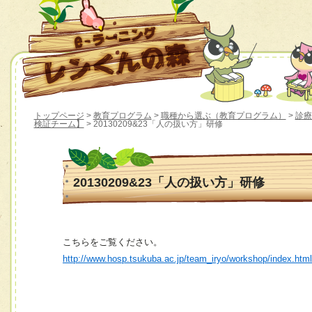
トップページ
>
教育プログラム
>
職種から選ぶ（教育プログラム）
>
診療
検証チーム】
> 20130209&23「人の扱い方」研修
20130209&23「人の扱い方」研修
こちらをご覧ください。
http://www.hosp.tsukuba.ac.jp/team_iryo/workshop/index.htm