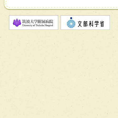
チーム07【病院職員に対する院内感染対策教育チーム】
チーム08【地域関係機関と連携した小児リハビリテーショ
チーム】
チーム09【術前から始める周術期リハビリテーションチー
ム】
チーム10【包括的リハビリテーションコンサルテーション
ーム】
チーム11【摂食・嚥下サポートチーム】
チーム12【こどもの食育支援チーム】
チーム13【非がんに対する緩和ケアチーム】