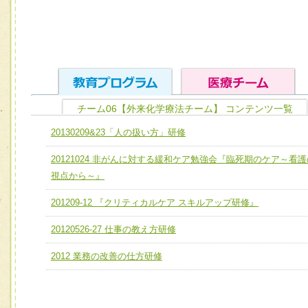
チーム06【外来化学療法チーム】 コンテンツ一覧
ユニット１ 医療人としての基礎能力
20130209&23「人の扱い方」研修
全人的医療を実践する医療人として、必要な基礎能力を身
チーム01【病院内横断的問題解決チーム】
20121024 非がんに対する緩和ケア勉強会『臨死期のケア～看護
ける
チーム02【地域医療連携推進による高度医療を必要とする
視点から～』
ユニット２ チーム医療構成力
宅患者等支援チーム】
必要に応じて柔軟に医療チームを組織し、強調できる
201209-12 『クリティカルケア スキルアップ研修』
チーム03【癌患者服薬サポートチーム】
ユニット３ 多職種連携力
20120526-27 仕事の教え方研修
チーム04【口腔ケアチーム】
他職種の視点とスキルを学び、相互理解と連携を深める
2012 業務の改善の仕方研修
チーム05【せん妄対策チーム】
チーム06【外来化学療法チーム】