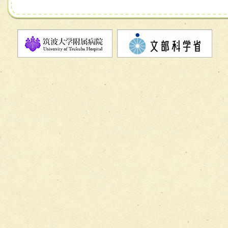
チーム07【病院職員に対する院内感染対策教育チーム】
チーム08【地域関係機関と連携した小児リハビリテーショ
チーム】
チーム09【術前から始める周術期リハビリテーションチー
ム】
チーム10【包括的リハビリテーションコンサルテーション
ーム】
チーム11【摂食・嚥下サポートチーム】
チーム12【こどもの食育支援チーム】
チーム13【非がんに対する緩和ケアチーム】