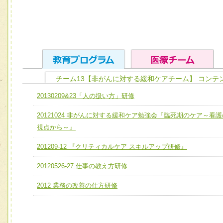
チーム13【非がんに対する緩和ケアチーム】 コンテ
ユニット１ 医療人としての基礎能力
20130209&23「人の扱い方」研修
全人的医療を実践する医療人として、必要な基礎能力を身
チーム01【病院内横断的問題解決チーム】
20121024 非がんに対する緩和ケア勉強会『臨死期のケア～看護
ける
チーム02【地域医療連携推進による高度医療を必要とする
視点から～』
ユニット２ チーム医療構成力
宅患者等支援チーム】
必要に応じて柔軟に医療チームを組織し、強調できる
201209-12 『クリティカルケア スキルアップ研修』
チーム03【癌患者服薬サポートチーム】
ユニット３ 多職種連携力
20120526-27 仕事の教え方研修
チーム04【口腔ケアチーム】
他職種の視点とスキルを学び、相互理解と連携を深める
2012 業務の改善の仕方研修
チーム05【せん妄対策チーム】
チーム06【外来化学療法チーム】