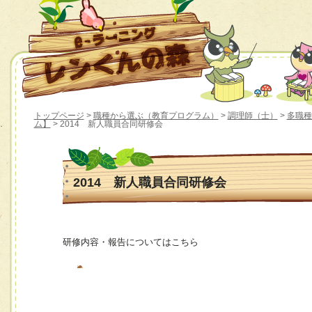
トップページ
>
職種から選ぶ（教育プログラム）
>
調理師（士）
>
多職種
ム】
> 2014 新人職員合同研修会
2014 新人職員合同研修会
研修内容・報告についてはこちら