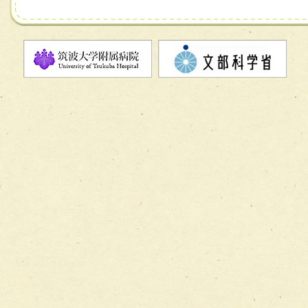
チーム07【病院職員に対する院内感染対策教育チーム】
チーム08【地域関係機関と連携した小児リハビリテーショ
チーム】
チーム09【術前から始める周術期リハビリテーションチー
ム】
チーム10【包括的リハビリテーションコンサルテーション
ーム】
チーム11【摂食・嚥下サポートチーム】
チーム12【こどもの食育支援チーム】
チーム13【非がんに対する緩和ケアチーム】