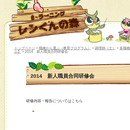
トップページ
>
職種から選ぶ（教育プログラム）
>
調理師（士）
>
多職種
ム】
> 2014 新人職員合同研修会
2014 新人職員合同研修会
研修内容・報告についてはこちら