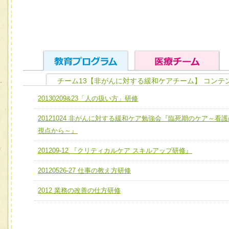
チーム13【非がんに対する緩和ケアチーム】 コンテ
ユニット１ 医療人としての基礎能力
20130209&23「人の扱い方」研修
全人的医療を実践する医療人として、必要な基礎能力を身
チーム01【病院内横断的問題解決チーム】
20121024 非がんに対する緩和ケア勉強会『臨死期のケア～看護
ける
チーム02【地域医療連携推進による高度医療を必要とする
視点から～』
ユニット２ チーム医療構成力
宅患者等支援チーム】
必要に応じて柔軟に医療チームを組織し、強調できる
201209-12 『クリティカルケア スキルアップ研修』
チーム03【癌患者服薬サポートチーム】
ユニット３ 多職種連携力
20120526-27 仕事の教え方研修
チーム04【口腔ケアチーム】
他職種の視点とスキルを学び、相互理解と連携を深める
2012 業務の改善の仕方研修
チーム05【せん妄対策チーム】
チーム06【外来化学療法チーム】