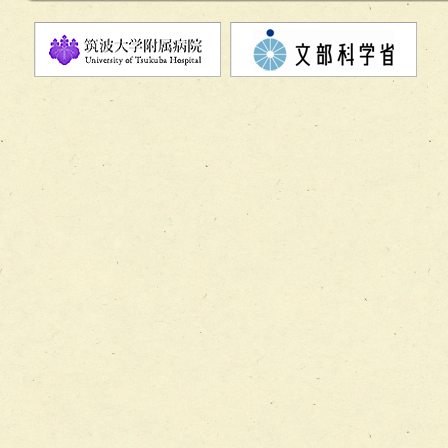
チーム08【地域関係機関と連携した小児リハビリテーショ
チーム】
チーム09【術前から始める周術期リハビリテーションチー
ム】
チーム10【包括的リハビリテーションコンサルテーション
ーム】
チーム11【摂食・嚥下サポートチーム】
チーム12【こどもの食育支援チーム】
チーム13【非がんに対する緩和ケアチーム】