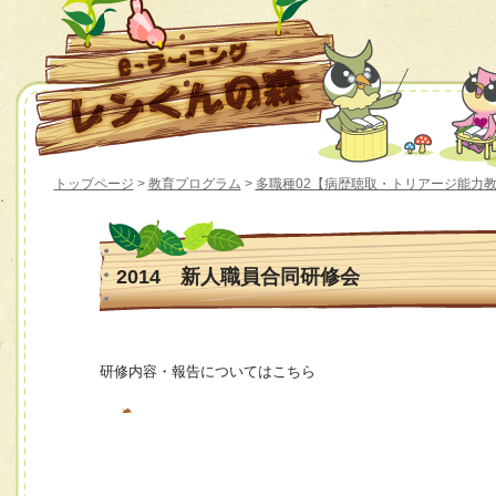
トップページ
>
教育プログラム
>
多職種02【病歴聴取・トリアージ能力
2014 新人職員合同研修会
研修内容・報告についてはこちら