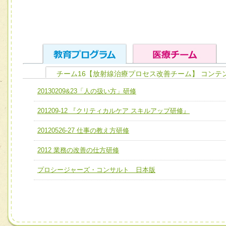
チーム16【放射線治療プロセス改善チーム】 コンテ
ユニット１ 医療人としての基礎能力
20130209&23「人の扱い方」研修
全人的医療を実践する医療人として、必要な基礎能力を身
チーム01【病院内横断的問題解決チーム】
201209-12 『クリティカルケア スキルアップ研修』
ける
チーム02【地域医療連携推進による高度医療を必要とする
ユニット２ チーム医療構成力
20120526-27 仕事の教え方研修
宅患者等支援チーム】
必要に応じて柔軟に医療チームを組織し、強調できる
2012 業務の改善の仕方研修
チーム03【癌患者服薬サポートチーム】
ユニット３ 多職種連携力
チーム04【口腔ケアチーム】
プロシージャーズ・コンサルト 日本版
他職種の視点とスキルを学び、相互理解と連携を深める
チーム05【せん妄対策チーム】
チーム06【外来化学療法チーム】
チーム07【病院職員に対する院内感染対策教育チーム】