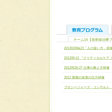
チーム16【放射線治療
ユニット１ 医療人として
20130209&23「人の扱い方」研
全人的医療を実践する医療
チーム01【病院内横断的問
201209-12 『クリティカルケ
ける
チーム02【地域医療連携
ユニット２ チーム医療構成
20120526-27 仕事の教え方研修
宅患者等支援チーム】
必要に応じて柔軟に医療チ
2012 業務の改善の仕方研修
チーム03【癌患者服薬サポ
ユニット３ 多職種連携力
チーム04【口腔ケアチーム
プロシージャーズ・コンサルト
他職種の視点とスキルを学
チーム05【せん妄対策チー
チーム06【外来化学療法チ