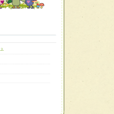
職種から選ぶ
職種から選ぶ
ート
新たな可能性を広げる
対応支援チーム】
ーム】
び効果的な指導ができる
善チーム】
患者のQOL向上チーム】