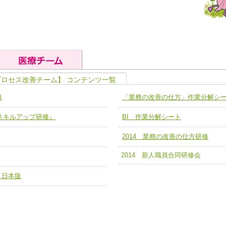
プロセス改善チーム】 コンテンツ一覧
の基礎能力
ユニット４ 専門能力拡大・向上
修
「業務の改善の仕方」作業分解シ
人として、必要な基礎能力を身につ
各職種のスキルを拡大・向上させ、
題解決チーム】
チーム14【苦情・クレーム・暴力
ア スキルアップ研修』
BI 作業分解シート
ユニット５ 人材養成力
推進による高度医療を必要とする在
チーム15【人材養成エキスパートチ
力
人材養成のためのマネジメントおよ
2014 業務の改善の仕方研修
チーム16【放射線治療プロセス改
ームを組織し、強調できる
2014 新人職員合同研修会
ートチーム】
チーム17【血管内治療チーム】
】
 日本版
び、相互理解と連携を深める
チーム18【造血幹細胞移植チーム】
ム】
役割01【管理栄養士が中心となった
ーム】
役割02【DPC検証チーム】