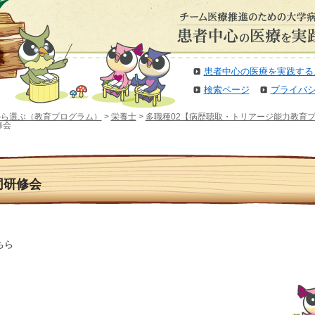
患者中心の医療を実践する
検索ページ
プライバ
から選ぶ（教育プログラム）
>
栄養士
>
多職種02【病歴聴取・トリアージ能力教育
修会
同研修会
ちら