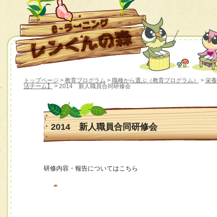
トップページ
>
教育プログラム
>
職種から選ぶ（教育プログラム）
>
栄養
法チーム】
> 2014 新人職員合同研修会
2014 新人職員合同研修会
研修内容・報告についてはこちら