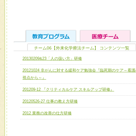
チーム06【外来化学療法チーム】 コンテンツ一覧
ユニット１ 医療人としての基礎能力
20130209&23「人の扱い方」研修
全人的医療を実践する医療人として、必要な基礎能力を身
チーム01【病院内横断的問題解決チーム】
20121024 非がんに対する緩和ケア勉強会『臨死期のケア～看護
ける
チーム02【地域医療連携推進による高度医療を必要とする
視点から～』
ユニット２ チーム医療構成力
宅患者等支援チーム】
必要に応じて柔軟に医療チームを組織し、強調できる
201209-12 『クリティカルケア スキルアップ研修』
チーム03【癌患者服薬サポートチーム】
ユニット３ 多職種連携力
20120526-27 仕事の教え方研修
チーム04【口腔ケアチーム】
他職種の視点とスキルを学び、相互理解と連携を深める
2012 業務の改善の仕方研修
チーム05【せん妄対策チーム】
チーム06【外来化学療法チーム】