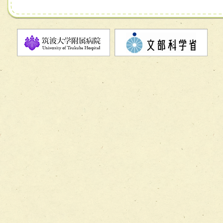
チーム07【病院職員に対する院内感染対策教育チーム】
チーム08【地域関係機関と連携した小児リハビリテーショ
チーム】
チーム09【術前から始める周術期リハビリテーションチー
ム】
チーム10【包括的リハビリテーションコンサルテーション
ーム】
チーム11【摂食・嚥下サポートチーム】
チーム12【こどもの食育支援チーム】
チーム13【非がんに対する緩和ケアチーム】