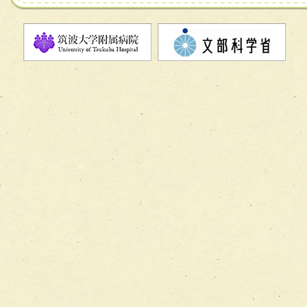
チーム07【病院職員に対する院内感染対策教育チーム】
チーム08【地域関係機関と連携した小児リハビリテーショ
チーム】
チーム09【術前から始める周術期リハビリテーションチー
ム】
チーム10【包括的リハビリテーションコンサルテーション
ーム】
チーム11【摂食・嚥下サポートチーム】
チーム12【こどもの食育支援チーム】
チーム13【非がんに対する緩和ケアチーム】