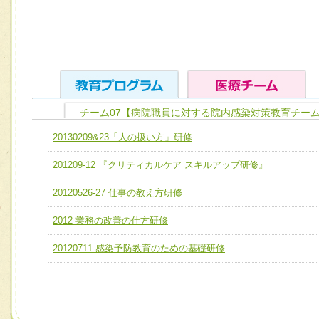
チーム07【病院職員に対する院内感染対策教育チーム
ユニット１ 医療人としての基礎能力
20130209&23「人の扱い方」研修
全人的医療を実践する医療人として、必要な基礎能力を身
チーム01【病院内横断的問題解決チーム】
201209-12 『クリティカルケア スキルアップ研修』
ける
チーム02【地域医療連携推進による高度医療を必要とする
ユニット２ チーム医療構成力
20120526-27 仕事の教え方研修
宅患者等支援チーム】
必要に応じて柔軟に医療チームを組織し、強調できる
2012 業務の改善の仕方研修
チーム03【癌患者服薬サポートチーム】
ユニット３ 多職種連携力
チーム04【口腔ケアチーム】
20120711 感染予防教育のための基礎研修
他職種の視点とスキルを学び、相互理解と連携を深める
チーム05【せん妄対策チーム】
チーム06【外来化学療法チーム】