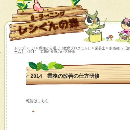
トップページ
>
職種から選ぶ（教育プログラム）
>
栄養士
>
多職種02【
ーム】
> 2014 業務の改善の仕方研修
2014 業務の改善の仕方研修
報告はこちら