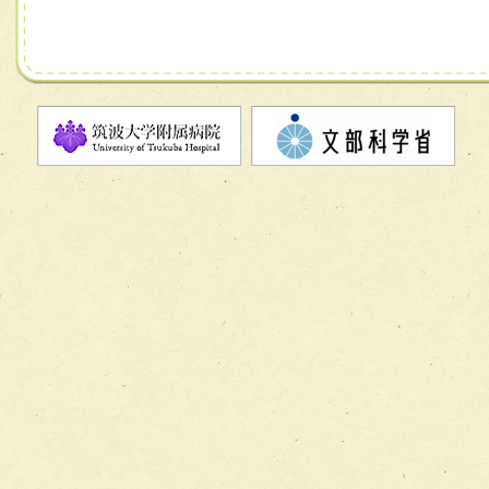
チーム07【病院職員に対する院内感染対策教育チーム】
チーム08【地域関係機関と連携した小児リハビリテーショ
チーム】
チーム09【術前から始める周術期リハビリテーションチー
ム】
チーム10【包括的リハビリテーションコンサルテーション
ーム】
チーム11【摂食・嚥下サポートチーム】
チーム12【こどもの食育支援チーム】
チーム13【非がんに対する緩和ケアチーム】