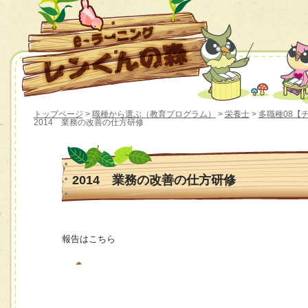
トップページ
>
職種から選ぶ（教育プログラム）
>
栄養士
>
多職種08【
2014 業務の改善の仕方研修
2014 業務の改善の仕方研修
報告はこちら