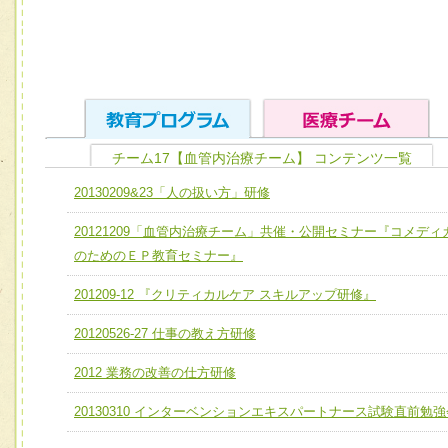
チーム17【血管内治療チーム】 コンテンツ一覧
ユニット１ 医療人としての基礎能力
20130209&23「人の扱い方」研修
全人的医療を実践する医療人として、必要な基礎能力を身
チーム01【病院内横断的問題解決チーム】
20121209「血管内治療チーム」共催・公開セミナー『コメディ
ける
チーム02【地域医療連携推進による高度医療を必要とする
のためのＥＰ教育セミナー』
ユニット２ チーム医療構成力
宅患者等支援チーム】
必要に応じて柔軟に医療チームを組織し、強調できる
201209-12 『クリティカルケア スキルアップ研修』
チーム03【癌患者服薬サポートチーム】
ユニット３ 多職種連携力
20120526-27 仕事の教え方研修
チーム04【口腔ケアチーム】
他職種の視点とスキルを学び、相互理解と連携を深める
2012 業務の改善の仕方研修
チーム05【せん妄対策チーム】
20130310 インターベンションエキスパートナース試験直前勉強
チーム06【外来化学療法チーム】