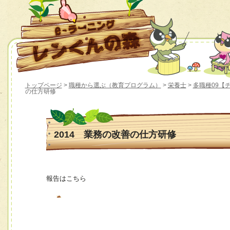
トップページ
>
職種から選ぶ（教育プログラム）
>
栄養士
>
多職種09【
の仕方研修
2014 業務の改善の仕方研修
報告はこちら