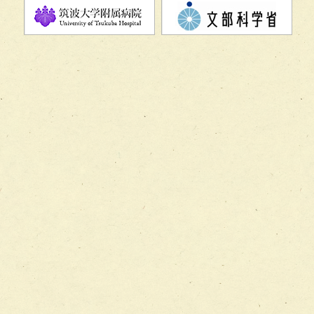
チーム07【病院職員に対する院内感染対策教育チーム】
チーム08【地域関係機関と連携した小児リハビリテーショ
チーム】
チーム09【術前から始める周術期リハビリテーションチー
ム】
チーム10【包括的リハビリテーションコンサルテーション
ーム】
チーム11【摂食・嚥下サポートチーム】
チーム12【こどもの食育支援チーム】
チーム13【非がんに対する緩和ケアチーム】