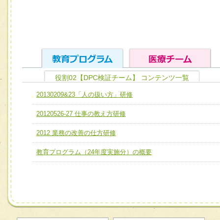
役割02【DPC検証チーム】 コンテンツ一覧
ユニット１ 医療人としての基礎能力
20130209&23「人の扱い方」研修
全人的医療を実践する医療人として、必要な基礎能力を身
チーム01【病院内横断的問題解決チーム】
20120526-27 仕事の教え方研修
ける
チーム02【地域医療連携推進による高度医療を必要とする
ユニット２ チーム医療構成力
2012 業務の改善の仕方研修
宅患者等支援チーム】
必要に応じて柔軟に医療チームを組織し、強調できる
教育プログラム（24年度実施分）の概要
チーム03【癌患者服薬サポートチーム】
ユニット３ 多職種連携力
チーム04【口腔ケアチーム】
他職種の視点とスキルを学び、相互理解と連携を深める
チーム05【せん妄対策チーム】
チーム06【外来化学療法チーム】