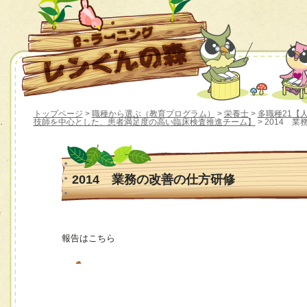
トップページ
>
職種から選ぶ（教育プログラム）
>
栄養士
>
多職種21【人材
技師を中心とした、患者満足度の高い臨床検査推進チーム】
> 2014 
2014 業務の改善の仕方研修
報告はこちら