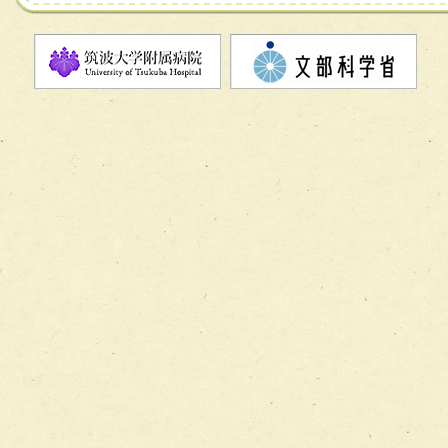
チーム07【病院職員に対する院内感染対策教育チーム】
チーム08【地域関係機関と連携した小児リハビリテーショ
チーム】
チーム09【術前から始める周術期リハビリテーションチー
ム】
チーム10【包括的リハビリテーションコンサルテーション
ーム】
チーム11【摂食・嚥下サポートチーム】
チーム12【こどもの食育支援チーム】
チーム13【非がんに対する緩和ケアチーム】