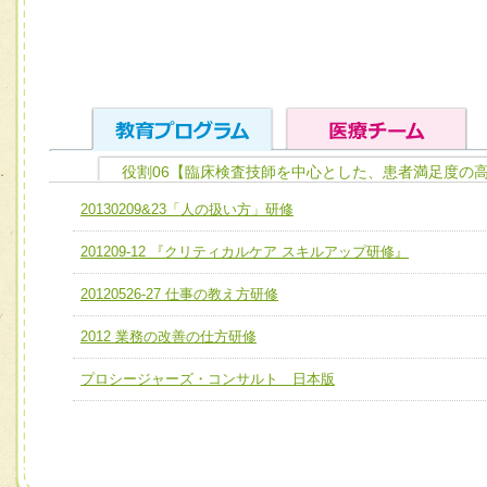
役割06【臨床検査技師を中心とした、患者満足度の
ユニット１ 医療人としての基礎能力
20130209&23「人の扱い方」研修
全人的医療を実践する医療人として、必要な基礎能力を身
チーム01【病院内横断的問題解決チーム】
201209-12 『クリティカルケア スキルアップ研修』
ける
チーム02【地域医療連携推進による高度医療を必要とする
ユニット２ チーム医療構成力
20120526-27 仕事の教え方研修
宅患者等支援チーム】
必要に応じて柔軟に医療チームを組織し、強調できる
2012 業務の改善の仕方研修
チーム03【癌患者服薬サポートチーム】
ユニット３ 多職種連携力
チーム04【口腔ケアチーム】
プロシージャーズ・コンサルト 日本版
他職種の視点とスキルを学び、相互理解と連携を深める
チーム05【せん妄対策チーム】
チーム06【外来化学療法チーム】