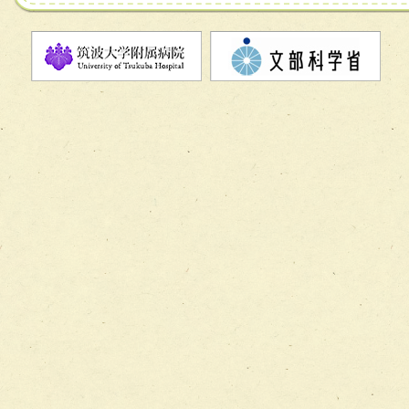
チーム07【病院職員に対する院内感染対策教育チーム】
チーム08【地域関係機関と連携した小児リハビリテーショ
チーム】
チーム09【術前から始める周術期リハビリテーションチー
ム】
チーム10【包括的リハビリテーションコンサルテーション
ーム】
チーム11【摂食・嚥下サポートチーム】
チーム12【こどもの食育支援チーム】
チーム13【非がんに対する緩和ケアチーム】