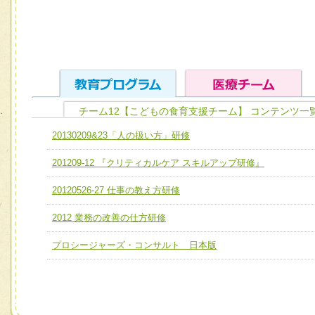
チーム12【こどもの食育支援チーム】 コンテンツ一
ユニット１ 医療人としての基礎能力
20130209&23「人の扱い方」研修
全人的医療を実践する医療人として、必要な基礎能力を身
チーム01【病院内横断的問題解決チーム】
201209-12 『クリティカルケア スキルアップ研修』
ける
チーム02【地域医療連携推進による高度医療を必要とする
ユニット２ チーム医療構成力
20120526-27 仕事の教え方研修
宅患者等支援チーム】
必要に応じて柔軟に医療チームを組織し、強調できる
2012 業務の改善の仕方研修
チーム03【癌患者服薬サポートチーム】
ユニット３ 多職種連携力
チーム04【口腔ケアチーム】
プロシージャーズ・コンサルト 日本版
他職種の視点とスキルを学び、相互理解と連携を深める
チーム05【せん妄対策チーム】
チーム06【外来化学療法チーム】