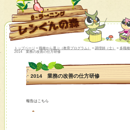
トップページ
>
職種から選ぶ（教育プログラム）
>
調理師（士）
>
多職種
2014 業務の改善の仕方研修
2014 業務の改善の仕方研修
報告はこちら