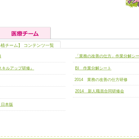
移植チーム】 コンテンツ一覧
の基礎能力
ユニット４ 専門能力拡大・向上
修
「業務の改善の仕方」作業分解シ
人として、必要な基礎能力を身につ
各職種のスキルを拡大・向上させ、
題解決チーム】
チーム14【苦情・クレーム・暴力
ア スキルアップ研修』
BI 作業分解シート
ユニット５ 人材養成力
推進による高度医療を必要とする在
チーム15【人材養成エキスパートチ
力
2014 業務の改善の仕方研修
人材養成のためのマネジメントおよ
チーム16【放射線治療プロセス改
ームを組織し、強調できる
2014 新人職員合同研修会
ートチーム】
チーム17【血管内治療チーム】
】
 日本版
び、相互理解と連携を深める
チーム18【造血幹細胞移植チーム】
ム】
役割01【管理栄養士が中心となった
ーム】
役割02【DPC検証チーム】
する院内感染対策教育チーム】