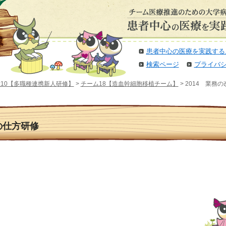
患者中心の医療を実践する
検索ページ
プライバ
10【多職種連携新人研修】
>
チーム18【造血幹細胞移植チーム】
> 2014 業務
の仕方研修