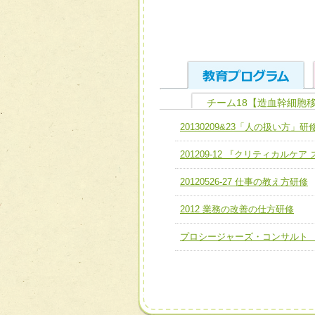
チーム18【造血幹細胞
ユニット１ 医療人として
20130209&23「人の扱い方」研
全人的医療を実践する医療
チーム01【病院内横断的問
201209-12 『クリティカルケ
ける
チーム02【地域医療連携
ユニット２ チーム医療構成
20120526-27 仕事の教え方研修
宅患者等支援チーム】
必要に応じて柔軟に医療チ
2012 業務の改善の仕方研修
チーム03【癌患者服薬サポ
ユニット３ 多職種連携力
チーム04【口腔ケアチーム
プロシージャーズ・コンサルト
他職種の視点とスキルを学
チーム05【せん妄対策チー
チーム06【外来化学療法チ
チーム07【病院職員に対