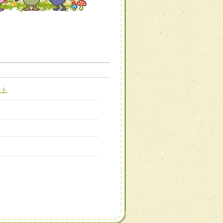
職種から選ぶ
職種から選ぶ
ート
新たな可能性を広げる
対応支援チーム】
ーム】
び効果的な指導ができる
善チーム】
患者のQOL向上チーム】