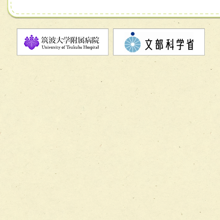
チーム07【病院職員に対する院内感染対策教育チーム】
チーム08【地域関係機関と連携した小児リハビリテーショ
チーム】
チーム09【術前から始める周術期リハビリテーションチー
ム】
チーム10【包括的リハビリテーションコンサルテーション
ーム】
チーム11【摂食・嚥下サポートチーム】
チーム12【こどもの食育支援チーム】
チーム13【非がんに対する緩和ケアチーム】