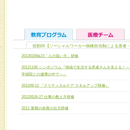
役割05【ソーシャルワーカー病棟担当制による患者
ユニット１ 医療人としての基礎能力
20130209&23「人の扱い方」研修
全人的医療を実践する医療人として、必要な基礎能力を身
チーム01【病院内横断的問題解決チーム】
20121106 シンポジウム『地域で生活する患者さんを支える！～
ける
チーム02【地域医療連携推進による高度医療を必要とする
学病院との連携の中で～』
ユニット２ チーム医療構成力
宅患者等支援チーム】
必要に応じて柔軟に医療チームを組織し、強調できる
201209-12 『クリティカルケア スキルアップ研修』
チーム03【癌患者服薬サポートチーム】
ユニット３ 多職種連携力
20120526-27 仕事の教え方研修
チーム04【口腔ケアチーム】
他職種の視点とスキルを学び、相互理解と連携を深める
2012 業務の改善の仕方研修
チーム05【せん妄対策チーム】
チーム06【外来化学療法チーム】