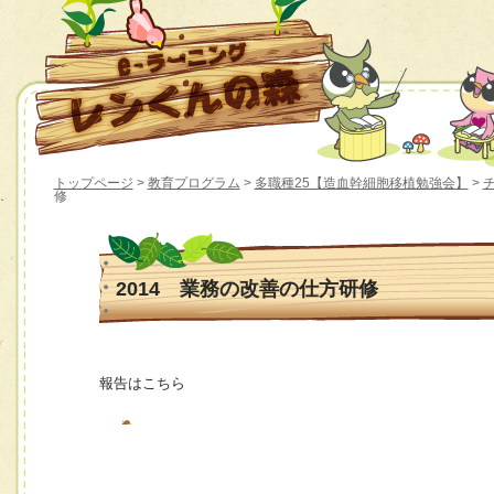
トップページ
>
教育プログラム
>
多職種25【造血幹細胞移植勉強会】
>
修
2014 業務の改善の仕方研修
報告はこちら