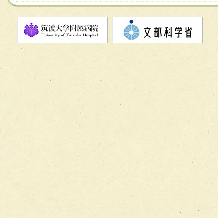
チーム07【病院職員に対する院内感染対策教育チーム】
チーム08【地域関係機関と連携した小児リハビリテーショ
チーム】
チーム09【術前から始める周術期リハビリテーションチー
ム】
チーム10【包括的リハビリテーションコンサルテーション
ーム】
チーム11【摂食・嚥下サポートチーム】
チーム12【こどもの食育支援チーム】
チーム13【非がんに対する緩和ケアチーム】