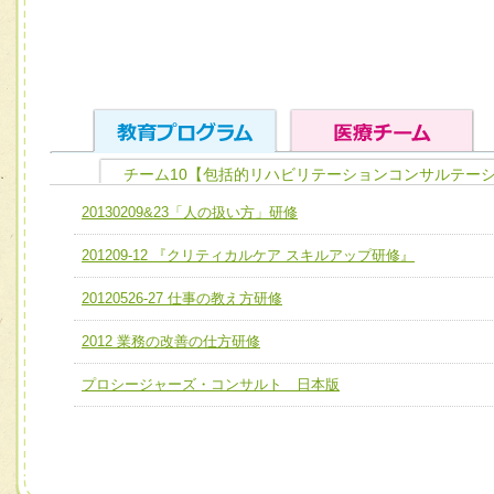
チーム10【包括的リハビリテーションコンサルテーシ
ユニット１ 医療人としての基礎能力
20130209&23「人の扱い方」研修
全人的医療を実践する医療人として、必要な基礎能力を身
チーム01【病院内横断的問題解決チーム】
201209-12 『クリティカルケア スキルアップ研修』
ける
チーム02【地域医療連携推進による高度医療を必要とする
ユニット２ チーム医療構成力
20120526-27 仕事の教え方研修
宅患者等支援チーム】
必要に応じて柔軟に医療チームを組織し、強調できる
2012 業務の改善の仕方研修
チーム03【癌患者服薬サポートチーム】
ユニット３ 多職種連携力
チーム04【口腔ケアチーム】
プロシージャーズ・コンサルト 日本版
他職種の視点とスキルを学び、相互理解と連携を深める
チーム05【せん妄対策チーム】
チーム06【外来化学療法チーム】