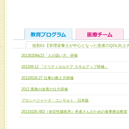
役割01【管理栄養士が中心となった患者のQOL向上
ユニット１ 医療人としての基礎能力
20130209&23「人の扱い方」研修
全人的医療を実践する医療人として、必要な基礎能力を身
チーム01【病院内横断的問題解決チーム】
201209-12 『クリティカルケア スキルアップ研修』
ける
チーム02【地域医療連携推進による高度医療を必要とする
ユニット２ チーム医療構成力
20120526-27 仕事の教え方研修
宅患者等支援チーム】
必要に応じて柔軟に医療チームを組織し、強調できる
2012 業務の改善の仕方研修
チーム03【癌患者服薬サポートチーム】
ユニット３ 多職種連携力
チーム04【口腔ケアチーム】
プロシージャーズ・コンサルト 日本版
他職種の視点とスキルを学び、相互理解と連携を深める
チーム05【せん妄対策チーム】
20131026 IBD（炎症性腸疾患）患者さんのための食事療法教室
チーム06【外来化学療法チーム】