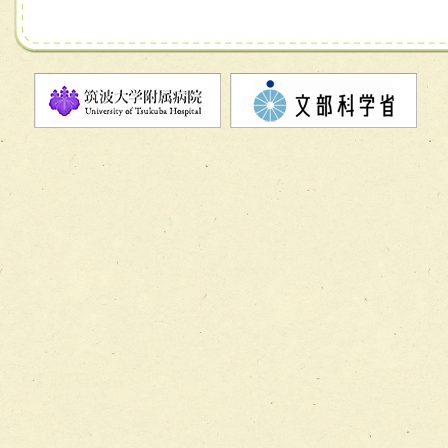
チーム07【病院職員に対する院内感染対策教育チーム】
チーム08【地域関係機関と連携した小児リハビリテーショ
チーム】
チーム09【術前から始める周術期リハビリテーションチー
ム】
チーム10【包括的リハビリテーションコンサルテーション
ーム】
チーム11【摂食・嚥下サポートチーム】
チーム12【こどもの食育支援チーム】
チーム13【非がんに対する緩和ケアチーム】