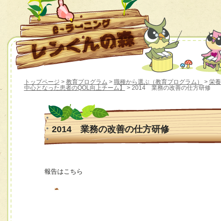
トップページ
>
教育プログラム
>
職種から選ぶ（教育プログラム）
>
栄養
中心となった患者のQOL向上チーム】
> 2014 業務の改善の仕方研修
2014 業務の改善の仕方研修
報告はこちら