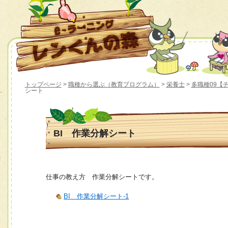
トップページ
>
職種から選ぶ（教育プログラム）
>
栄養士
>
多職種09【
シート
BI 作業分解シート
仕事の教え方 作業分解シートです。
BI 作業分解シート-1