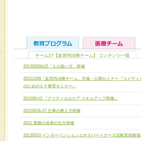
チーム17【血管内治療チーム】 コンテンツ一覧
ユニット１ 医療人としての基礎能力
20130209&23「人の扱い方」研修
全人的医療を実践する医療人として、必要な基礎能力を身
チーム01【病院内横断的問題解決チーム】
20121209「血管内治療チーム」共催・公開セミナー『コメディ
ける
チーム02【地域医療連携推進による高度医療を必要とする
のためのＥＰ教育セミナー』
ユニット２ チーム医療構成力
宅患者等支援チーム】
必要に応じて柔軟に医療チームを組織し、強調できる
201209-12 『クリティカルケア スキルアップ研修』
チーム03【癌患者服薬サポートチーム】
ユニット３ 多職種連携力
20120526-27 仕事の教え方研修
チーム04【口腔ケアチーム】
他職種の視点とスキルを学び、相互理解と連携を深める
2012 業務の改善の仕方研修
チーム05【せん妄対策チーム】
20130310 インターベンションエキスパートナース試験直前勉強
チーム06【外来化学療法チーム】