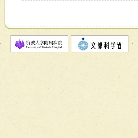
チーム07【病院職員に対する院内感染対策教育チーム】
チーム08【地域関係機関と連携した小児リハビリテーショ
チーム】
チーム09【術前から始める周術期リハビリテーションチー
ム】
チーム10【包括的リハビリテーションコンサルテーション
ーム】
チーム11【摂食・嚥下サポートチーム】
チーム12【こどもの食育支援チーム】
チーム13【非がんに対する緩和ケアチーム】