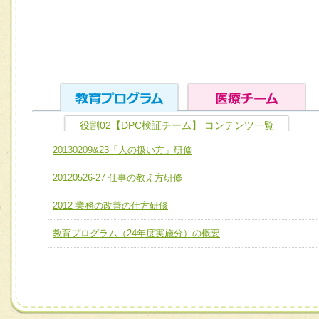
役割02【DPC検証チーム】 コンテンツ一覧
ユニット１ 医療人としての基礎能力
20130209&23「人の扱い方」研修
全人的医療を実践する医療人として、必要な基礎能力を身
チーム01【病院内横断的問題解決チーム】
20120526-27 仕事の教え方研修
ける
チーム02【地域医療連携推進による高度医療を必要とする
ユニット２ チーム医療構成力
2012 業務の改善の仕方研修
宅患者等支援チーム】
必要に応じて柔軟に医療チームを組織し、強調できる
教育プログラム（24年度実施分）の概要
チーム03【癌患者服薬サポートチーム】
ユニット３ 多職種連携力
チーム04【口腔ケアチーム】
他職種の視点とスキルを学び、相互理解と連携を深める
チーム05【せん妄対策チーム】
チーム06【外来化学療法チーム】