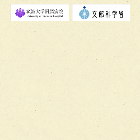
チーム07【病院職員に対する院内感染対策教育チーム】
チーム08【地域関係機関と連携した小児リハビリテーショ
チーム】
チーム09【術前から始める周術期リハビリテーションチー
ム】
チーム10【包括的リハビリテーションコンサルテーション
ーム】
チーム11【摂食・嚥下サポートチーム】
チーム12【こどもの食育支援チーム】
チーム13【非がんに対する緩和ケアチーム】