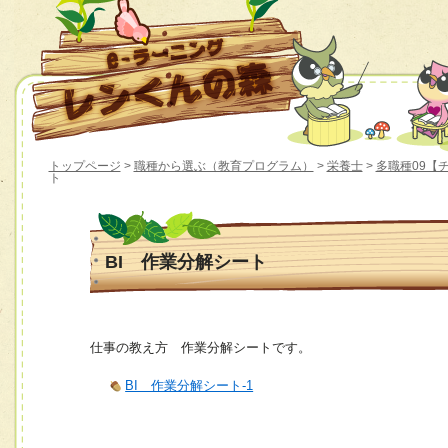
トップページ
>
職種から選ぶ（教育プログラム）
>
栄養士
>
多職種09【
ト
BI 作業分解シート
仕事の教え方 作業分解シートです。
BI 作業分解シート-1