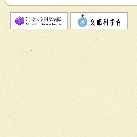
チーム07【病院職員に対する院内感染対策教育チーム】
チーム08【地域関係機関と連携した小児リハビリテーショ
チーム】
チーム09【術前から始める周術期リハビリテーションチー
ム】
チーム10【包括的リハビリテーションコンサルテーション
ーム】
チーム11【摂食・嚥下サポートチーム】
チーム12【こどもの食育支援チーム】
チーム13【非がんに対する緩和ケアチーム】