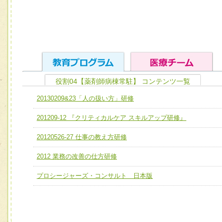
役割04【薬剤師病棟常駐】 コンテンツ一覧
ユニット１ 医療人としての基礎能力
20130209&23「人の扱い方」研修
全人的医療を実践する医療人として、必要な基礎能力を身
チーム01【病院内横断的問題解決チーム】
201209-12 『クリティカルケア スキルアップ研修』
ける
チーム02【地域医療連携推進による高度医療を必要とする
ユニット２ チーム医療構成力
20120526-27 仕事の教え方研修
宅患者等支援チーム】
必要に応じて柔軟に医療チームを組織し、強調できる
2012 業務の改善の仕方研修
チーム03【癌患者服薬サポートチーム】
ユニット３ 多職種連携力
チーム04【口腔ケアチーム】
プロシージャーズ・コンサルト 日本版
他職種の視点とスキルを学び、相互理解と連携を深める
チーム05【せん妄対策チーム】
チーム06【外来化学療法チーム】