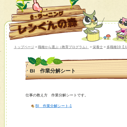
トップページ
>
職種から選ぶ（教育プログラム）
>
栄養士
>
多職種19【
BI 作業分解シート
仕事の教え方 作業分解シートです。
BI 作業分解シート-1