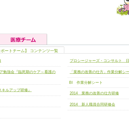
サポートチーム】 コンテンツ一覧
の基礎能力
ユニット４ 専門能力拡大・向上
修
プロシージャーズ・コンサルト 
人として、必要な基礎能力を身につ
各職種のスキルを拡大・向上させ、
題解決チーム】
チーム14【苦情・クレーム・暴力
緩和ケア勉強会『臨死期のケア～看護の
「業務の改善の仕方」作業分解シ
ユニット５ 人材養成力
推進による高度医療を必要とする在
チーム15【人材養成エキスパートチ
力
BI 作業分解シート
人材養成のためのマネジメントおよ
チーム16【放射線治療プロセス改
ームを組織し、強調できる
ア スキルアップ研修』
2014 業務の改善の仕方研修
ートチーム】
チーム17【血管内治療チーム】
2014 新人職員合同研修会
】
び、相互理解と連携を深める
チーム18【造血幹細胞移植チーム】
ム】
役割01【管理栄養士が中心となった
ーム】
役割02【DPC検証チーム】