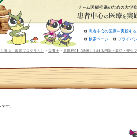
患者中心の医療を実践する
検索ページ
プライバ
から選ぶ（教育プログラム）
>
栄養士
>
多職種01【診療における円滑・親切・安心
ト
トです。