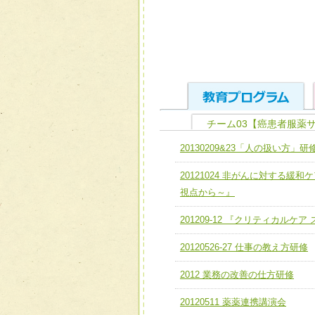
チーム03【癌患者服薬
ユニット１ 医療人として
20130209&23「人の扱い方」研
全人的医療を実践する医療
チーム01【病院内横断的問
20121024 非がんに対する
ける
チーム02【地域医療連携
視点から～』
ユニット２ チーム医療構成
宅患者等支援チーム】
必要に応じて柔軟に医療チ
201209-12 『クリティカルケ
チーム03【癌患者服薬サポ
ユニット３ 多職種連携力
20120526-27 仕事の教え方研修
チーム04【口腔ケアチーム
他職種の視点とスキルを学
2012 業務の改善の仕方研修
チーム05【せん妄対策チー
20120511 薬薬連携講演会
チーム06【外来化学療法チ