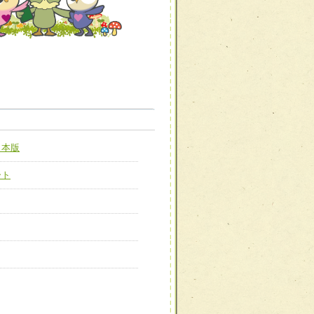
職種から選ぶ
職種から選ぶ
日本版
新たな可能性を広げる
対応支援チーム】
ート
ーム】
び効果的な指導ができる
善チーム】
患者のQOL向上チーム】