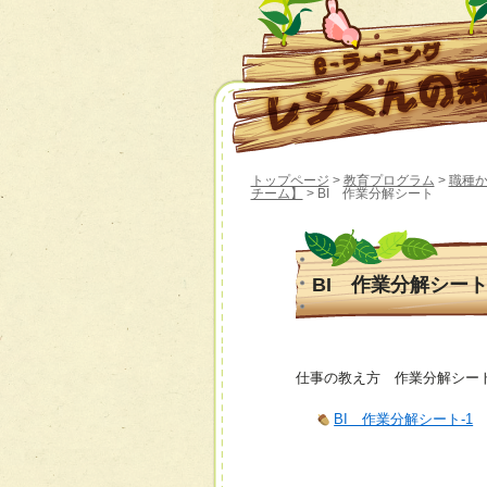
トップページ
>
教育プログラム
>
職種
チーム】
> BI 作業分解シート
BI 作業分解シー
仕事の教え方 作業分解シー
BI 作業分解シート-1