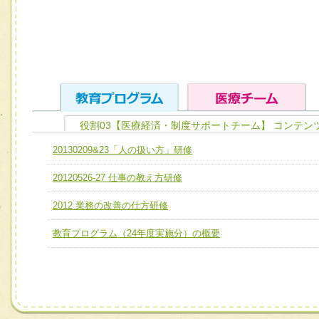
役割03【医療経済・制度サポートチーム】 コンテン
ユニット１ 医療人としての基礎能力
20130209&23「人の扱い方」研修
全人的医療を実践する医療人として、必要な基礎能力を身
チーム01【病院内横断的問題解決チーム】
20120526-27 仕事の教え方研修
ける
チーム02【地域医療連携推進による高度医療を必要とする
ユニット２ チーム医療構成力
2012 業務の改善の仕方研修
宅患者等支援チーム】
必要に応じて柔軟に医療チームを組織し、強調できる
教育プログラム（24年度実施分）の概要
チーム03【癌患者服薬サポートチーム】
ユニット３ 多職種連携力
チーム04【口腔ケアチーム】
他職種の視点とスキルを学び、相互理解と連携を深める
チーム05【せん妄対策チーム】
チーム06【外来化学療法チーム】