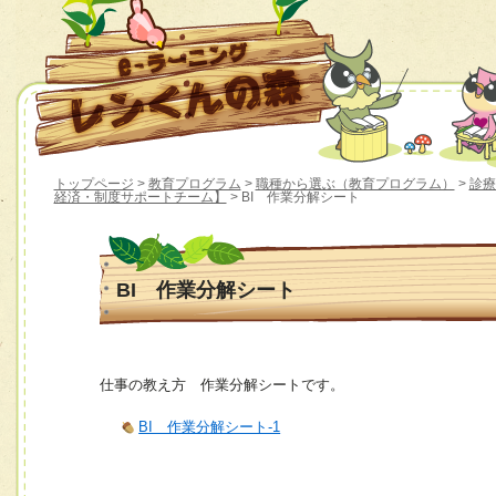
トップページ
>
教育プログラム
>
職種から選ぶ（教育プログラム）
>
診療
経済・制度サポートチーム】
> BI 作業分解シート
BI 作業分解シート
仕事の教え方 作業分解シートです。
BI 作業分解シート-1