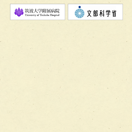
チーム07【病院職員に対する院内感染対策教育チーム】
チーム08【地域関係機関と連携した小児リハビリテーショ
チーム】
チーム09【術前から始める周術期リハビリテーションチー
ム】
チーム10【包括的リハビリテーションコンサルテーション
ーム】
チーム11【摂食・嚥下サポートチーム】
チーム12【こどもの食育支援チーム】
チーム13【非がんに対する緩和ケアチーム】