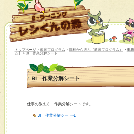
トップページ
>
教育プログラム
>
職種から選ぶ（教育プログラム）
>
事務
ム】
> BI 作業分解シート
BI 作業分解シート
仕事の教え方 作業分解シートです。
BI 作業分解シート-1