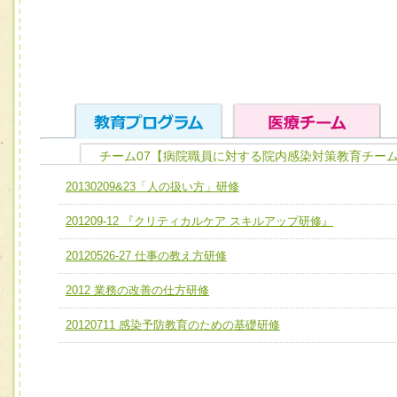
チーム07【病院職員に対する院内感染対策教育チーム
ユニット１ 医療人としての基礎能力
20130209&23「人の扱い方」研修
全人的医療を実践する医療人として、必要な基礎能力を身
チーム01【病院内横断的問題解決チーム】
201209-12 『クリティカルケア スキルアップ研修』
ける
チーム02【地域医療連携推進による高度医療を必要とする
ユニット２ チーム医療構成力
20120526-27 仕事の教え方研修
宅患者等支援チーム】
必要に応じて柔軟に医療チームを組織し、強調できる
2012 業務の改善の仕方研修
チーム03【癌患者服薬サポートチーム】
ユニット３ 多職種連携力
チーム04【口腔ケアチーム】
20120711 感染予防教育のための基礎研修
他職種の視点とスキルを学び、相互理解と連携を深める
チーム05【せん妄対策チーム】
チーム06【外来化学療法チーム】