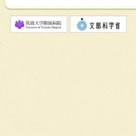
チーム07【病院職員に対する院内感染対策教育チーム】
チーム08【地域関係機関と連携した小児リハビリテーショ
チーム】
チーム09【術前から始める周術期リハビリテーションチー
ム】
チーム10【包括的リハビリテーションコンサルテーション
ーム】
チーム11【摂食・嚥下サポートチーム】
チーム12【こどもの食育支援チーム】
チーム13【非がんに対する緩和ケアチーム】