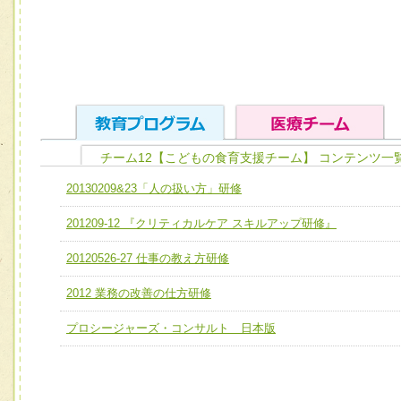
チーム12【こどもの食育支援チーム】 コンテンツ一
ユニット１ 医療人としての基礎能力
20130209&23「人の扱い方」研修
全人的医療を実践する医療人として、必要な基礎能力を身
チーム01【病院内横断的問題解決チーム】
201209-12 『クリティカルケア スキルアップ研修』
ける
チーム02【地域医療連携推進による高度医療を必要とする
ユニット２ チーム医療構成力
20120526-27 仕事の教え方研修
宅患者等支援チーム】
必要に応じて柔軟に医療チームを組織し、強調できる
2012 業務の改善の仕方研修
チーム03【癌患者服薬サポートチーム】
ユニット３ 多職種連携力
チーム04【口腔ケアチーム】
プロシージャーズ・コンサルト 日本版
他職種の視点とスキルを学び、相互理解と連携を深める
チーム05【せん妄対策チーム】
チーム06【外来化学療法チーム】