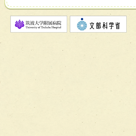
チーム07【病院職員に対する院内感染対策教育チーム】
チーム08【地域関係機関と連携した小児リハビリテーショ
チーム】
チーム09【術前から始める周術期リハビリテーションチー
ム】
チーム10【包括的リハビリテーションコンサルテーション
ーム】
チーム11【摂食・嚥下サポートチーム】
チーム12【こどもの食育支援チーム】
チーム13【非がんに対する緩和ケアチーム】