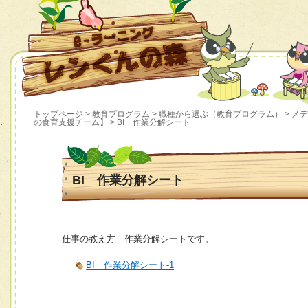
トップページ
>
教育プログラム
>
職種から選ぶ（教育プログラム）
>
メデ
の食育支援チーム】
> BI 作業分解シート
BI 作業分解シート
仕事の教え方 作業分解シートです。
BI 作業分解シート-1