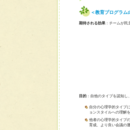
＜教育プログラム
期待される効果
：チームが民
目的
：自他のタイプを認知し
自分の心理学的タイプ
ョンスタイルへの理解
他者の心理学的タイプ
育成、より良い会議の