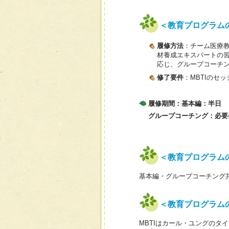
＜教育プログラム
履修方法
：チーム医療
材養成エキスパートの
応じ、グループコーチ
修了要件
：MBTIのセ
履修期間：基本編：半日
グループコーチング：必要
＜教育プログラム
基本編・グループコーチング
＜教育プログラム
MBTIはカール・ユングのタ