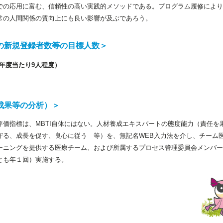
での応用に富む、信頼性の高い実践的メソッドである。プログラム履修により
常の人間関係の質向上にも良い影響が及ぶであろう。
の新規登録者数等の目標人数＞
年度当たり9人程度）
成果等の分析）＞
評価指標は、MBTI自体にはない。人材養成エキスパートの態度能力（責任を
守る、成長を促す、良心に従う 等）を、無記名WEB入力法を介し、チーム
ーニングを提供する医療チーム、および所属するプロセス管理委員会メンバー
とも年１回）実施する。