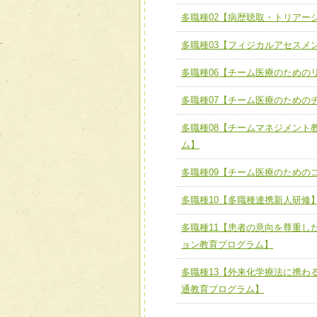
全人的医療を実践する医療
チーム01【病院内横断的問
多職種02【病歴聴取・トリアー
ける
チーム02【地域医療連携
ユニット２ チーム医療構成
多職種03【フィジカルアセスメ
宅患者等支援チーム】
必要に応じて柔軟に医療チ
多職種06【チーム医療のための
チーム03【癌患者服薬サポ
ユニット３ 多職種連携力
チーム04【口腔ケアチーム
多職種07【チーム医療のための
他職種の視点とスキルを学
チーム05【せん妄対策チー
多職種08【チームマネジメント
ム】
チーム06【外来化学療法チ
多職種09【チーム医療のための
チーム07【病院職員に対
多職種10【多職種連携新人研修
チーム08【地域関係機関
チーム】
多職種11【患者の意向を尊重し
チーム09【術前から始め
ョン教育プログラム】
ム】
多職種13【外来化学療法に携わ
チーム10【包括的リハビ
通教育プログラム】
ーム】