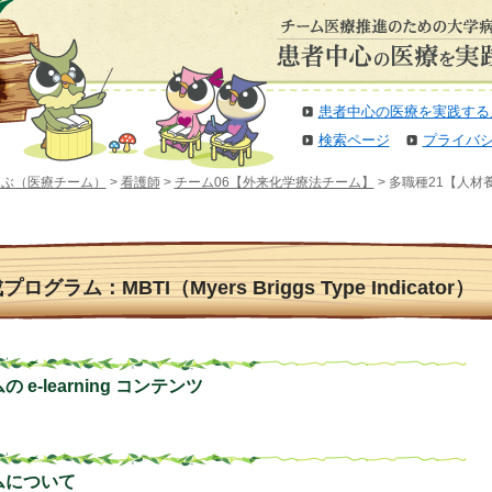
患者中心の医療を実践する
検索ページ
プライバ
選ぶ（医療チーム）
>
看護師
>
チーム06【外来化学療法チーム】
> 多職種21【人材養成
グラム：MBTI（Myers Briggs Type Indicato
e-learning コンテンツ
ムについて