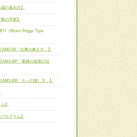
新たな可能性を広げる
対応支援チーム】
会議の進め方】
ーム】
び効果的な指導ができる
改善の手順】
善チーム】
yers Briggs Type
AMS-BI「仕事の教え方」】
患者のQOL向上チーム】
EAMS-BP「業務の改善の仕
ーム】
EAMS-BR「人への接し方」】
】
担当制による患者・家族へ
ラム】
成プログラム】
た、患者満足度の高い臨床