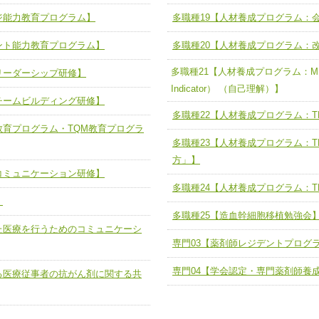
人として、必要な基礎能力を身につ
各職種のスキルを拡大・向上させ、
題解決チーム】
チーム14【苦情・クレーム・暴力
ジ能力教育プログラム】
多職種19【人材養成プログラム：
ユニット５ 人材養成力
推進による高度医療を必要とする在
チーム15【人材養成エキスパートチ
力
人材養成のためのマネジメントおよ
ント能力教育プログラム】
多職種20【人材養成プログラム：
チーム16【放射線治療プロセス改
ームを組織し、強調できる
多職種21【人材養成プログラム：MBTI（M
リーダーシップ研修】
ートチーム】
チーム17【血管内治療チーム】
Indicator） （自己理解）】
】
チームビルディング研修】
び、相互理解と連携を深める
チーム18【造血幹細胞移植チーム】
多職種22【人材養成プログラム：TE
ム】
教育プログラム・TQM教育プログラ
役割01【管理栄養士が中心となった
多職種23【人材養成プログラム：T
ーム】
役割02【DPC検証チーム】
方」】
コミュニケーション研修】
する院内感染対策教育チーム】
役割03【医療経済・制度サポートチ
多職種24【人材養成プログラム：T
】
と連携した小児リハビリテーション
役割04【薬剤師病棟常駐】
多職種25【造血幹細胞移植勉強会
た医療を行うためのコミュニケーシ
役割05【ソーシャルワーカー病棟
専門03【薬剤師レジデントプログ
る周術期リハビリテーションチー
の支援】
専門04【学会認定・専門薬剤師養
る医療従事者の抗がん剤に関する共
役割06【臨床検査技師を中心とし
リテーションコンサルテーションチ
検査推進チーム】