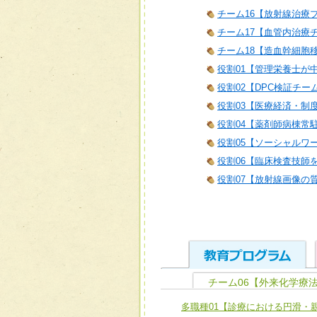
チーム16【放射線治療
チーム17【血管内治療
チーム18【造血幹細胞
役割01【管理栄養士が
役割02【DPC検証チー
役割03【医療経済・制
役割04【薬剤師病棟常
役割05【ソーシャルワ
役割06【臨床検査技師
役割07【放射線画像の
チーム06【外来化学療
ユニット１ 医療人として
多職種01【診療における円滑・