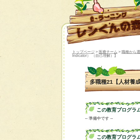
トップページ
>
医療チーム
>
職種から
Indicator） （自己理解）】
多職種21【人材養成プロ
この教育プログラムの 
-- 準備中です --
この教育プログラ