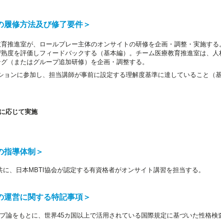
の履修方法及び修了要件＞
教育推進室が、ロールプレー主体のオンサイトの研修を企画・調整・実施する
習熟度を評価しフィードバックする（基本編）。チーム医療教育推進室は、人
ング（またはグループ追加研修）を企画・調整する。
ッションに参加し、担当講師が事前に設定する理解度基準に達していること（
に応じて実施
の指導体制＞
共に、日本MBTI協会が認定する有資格者がオンサイト講習を担当する。
の運営に関する特記事項＞
イプ論をもとに、世界45カ国以上で活用されている国際規定に基づいた性格