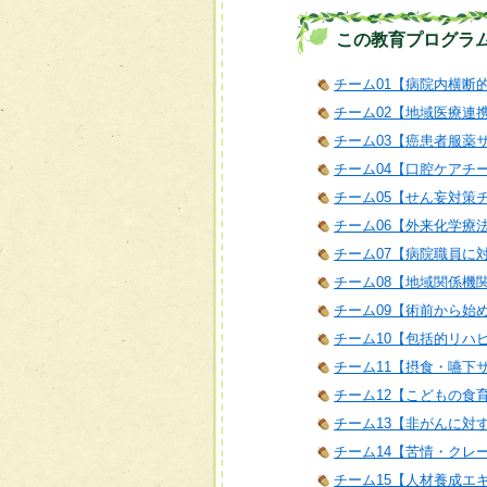
この教育プログラ
チーム01【病院内横断
チーム02【地域医療連
チーム03【癌患者服薬
チーム04【口腔ケアチ
チーム05【せん妄対策
チーム06【外来化学療
チーム07【病院職員に
チーム08【地域関係機
チーム09【術前から始
チーム10【包括的リハ
チーム11【摂食・嚥下
チーム12【こどもの食
チーム13【非がんに対
チーム14【苦情・クレ
チーム15【人材養成エ