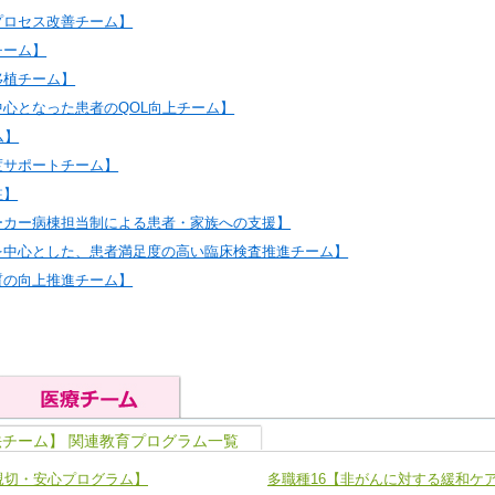
プロセス改善チーム】
チーム】
移植チーム】
中心となった患者のQOL向上チーム】
ム】
度サポートチーム】
駐】
ーカー病棟担当制による患者・家族への支援】
を中心とした、患者満足度の高い臨床検査推進チーム】
質の向上推進チーム】
法チーム】 関連教育プログラム一覧
の基礎能力
ユニット４ 専門能力拡大・向上
親切・安心プログラム】
多職種16【非がんに対する緩和ケ