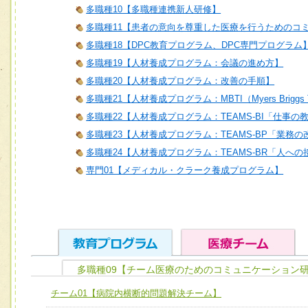
多職種10【多職種連携新人研修】
多職種11【患者の意向を尊重した医療を行うためのコ
多職種18【DPC教育プログラム、DPC専門プログラム
多職種19【人材養成プログラム：会議の進め方】
多職種20【人材養成プログラム：改善の手順】
多職種21【人材養成プログラム：MBTI（Myers Briggs T
多職種22【人材養成プログラム：TEAMS-BI「仕事の
多職種23【人材養成プログラム：TEAMS-BP「業務
多職種24【人材養成プログラム：TEAMS-BR「人へ
専門01【メディカル・クラーク養成プログラム】
多職種09【チーム医療のためのコミュニケーション研
ユニット１ 医療人としての基礎能力
チーム01【病院内横断的問題解決チーム】
全人的医療を実践する医療人として、必要な基礎能力を身
チーム01【病院内横断的問題解決チーム】