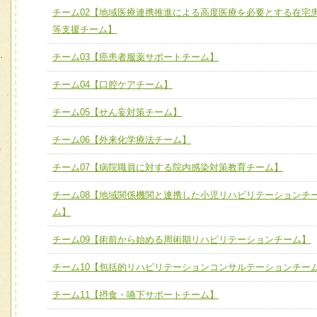
チーム02【地域医療連携推進による高度医療を必要とする在宅
ける
チーム02【地域医療連携推進による高度医療を必要とする
等支援チーム】
ユニット２ チーム医療構成力
宅患者等支援チーム】
必要に応じて柔軟に医療チームを組織し、強調できる
チーム03【癌患者服薬サポートチーム】
チーム03【癌患者服薬サポートチーム】
ユニット３ 多職種連携力
チーム04【口腔ケアチーム】
チーム04【口腔ケアチーム】
他職種の視点とスキルを学び、相互理解と連携を深める
チーム05【せん妄対策チーム】
チーム05【せん妄対策チーム】
チーム06【外来化学療法チーム】
チーム06【外来化学療法チーム】
チーム07【病院職員に対する院内感染対策教育チーム】
チーム07【病院職員に対する院内感染対策教育チーム】
チーム08【地域関係機関と連携した小児リハビリテーションチ
チーム08【地域関係機関と連携した小児リハビリテーショ
ム】
チーム】
チーム09【術前から始める周術期リハビリテーションチー
チーム09【術前から始める周術期リハビリテーションチーム】
ム】
チーム10【包括的リハビリテーションコンサルテーションチー
チーム10【包括的リハビリテーションコンサルテーション
チーム11【摂食・嚥下サポートチーム】
ーム】