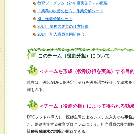
教育プログラム（24年度実施分）の概要
「業務の改善の仕方」作業分解シート
BI 作業分解シート
2014 業務の改善の仕方研修
2014 新人職員合同研修会
このチーム（役割分担）について
＜チームを形成（役割分担を実施）する目
現在は、医師がDPCを決定しそれを医事課で検証して請求
施を図る。
＜チーム（役割分担）によって得られる効
DPCソフトを導入し、医師主導によるシステム入力から
事務
た、別途実施する教育プログラムにより、担当職員の能力開
診療報酬請求の増収
が期待できる。