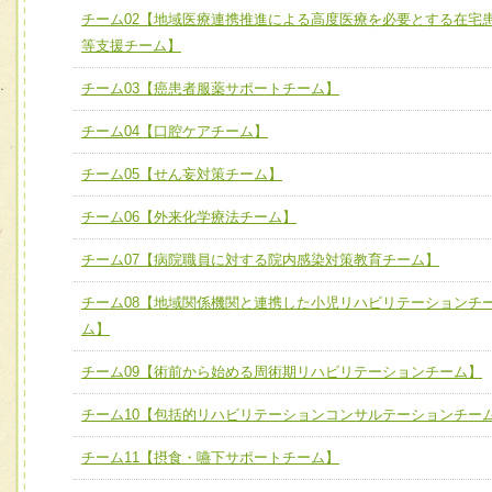
チーム02【地域医療連携推進による高度医療を必要とする在宅
ける
チーム02【地域医療連携推進による高度医療を必要とする
等支援チーム】
ユニット２ チーム医療構成力
宅患者等支援チーム】
必要に応じて柔軟に医療チームを組織し、強調できる
チーム03【癌患者服薬サポートチーム】
チーム03【癌患者服薬サポートチーム】
ユニット３ 多職種連携力
チーム04【口腔ケアチーム】
チーム04【口腔ケアチーム】
他職種の視点とスキルを学び、相互理解と連携を深める
チーム05【せん妄対策チーム】
チーム05【せん妄対策チーム】
チーム06【外来化学療法チーム】
チーム06【外来化学療法チーム】
チーム07【病院職員に対する院内感染対策教育チーム】
チーム07【病院職員に対する院内感染対策教育チーム】
チーム08【地域関係機関と連携した小児リハビリテーションチ
チーム08【地域関係機関と連携した小児リハビリテーショ
ム】
チーム】
チーム09【術前から始める周術期リハビリテーションチー
チーム09【術前から始める周術期リハビリテーションチーム】
ム】
チーム10【包括的リハビリテーションコンサルテーションチー
チーム10【包括的リハビリテーションコンサルテーション
チーム11【摂食・嚥下サポートチーム】
ーム】