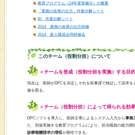
教育プログラム（24年度実施分）の概要
「業務の改善の仕方」作業分解シート
BI 作業分解シート
2014 業務の改善の仕方研修
2014 新人職員合同研修会
このチーム（役割分担）について
＜チームを形成（役割分担を実施）する目
現在は、医師がDPCを決定しそれを医事課で検証して請求
施を図る。
＜チーム（役割分担）によって得られる効
DPCソフトを導入し、医師主導によるシステム入力から
事務
た、別途実施する教育プログラムにより、担当職員の能力開
診療報酬請求の増収
が期待できる。