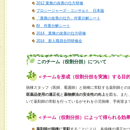
2012 業務の改善の仕方研修
プロシージャーズ・コンサルト 日本版
「業務の改善の仕方」作業分解シート
BI 作業分解シート
2014 業務の改善の仕方研修
2014 新人職員合同研修会
このチーム（役割分担）について
＜チームを形成（役割分担を実施）する目
病棟スタッフ（医師、看護師）と病棟に常駐する薬剤師との
医薬品使用の適正化
と
薬物療法の安全性の向上
を図る。また
いて薬剤師の常駐を行っているがそれを小児病棟、手術室ま
＜チーム（役割分担）によって得られる効
薬剤師が病棟に常駐
することにより、各病棟の適正か