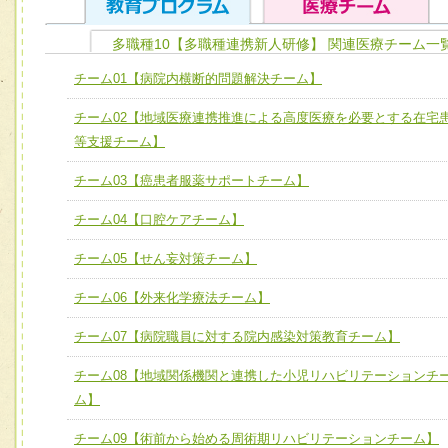
多職種10【多職種連携新人研修】 関連医療チーム一
ユニット１ 医療人としての基礎能力
チーム01【病院内横断的問題解決チーム】
全人的医療を実践する医療人として、必要な基礎能力を身
チーム01【病院内横断的問題解決チーム】
チーム02【地域医療連携推進による高度医療を必要とする在宅
ける
チーム02【地域医療連携推進による高度医療を必要とする
等支援チーム】
ユニット２ チーム医療構成力
宅患者等支援チーム】
必要に応じて柔軟に医療チームを組織し、強調できる
チーム03【癌患者服薬サポートチーム】
チーム03【癌患者服薬サポートチーム】
ユニット３ 多職種連携力
チーム04【口腔ケアチーム】
チーム04【口腔ケアチーム】
他職種の視点とスキルを学び、相互理解と連携を深める
チーム05【せん妄対策チーム】
チーム05【せん妄対策チーム】
チーム06【外来化学療法チーム】
チーム06【外来化学療法チーム】
チーム07【病院職員に対する院内感染対策教育チーム】
チーム07【病院職員に対する院内感染対策教育チーム】
チーム08【地域関係機関と連携した小児リハビリテーションチ
チーム08【地域関係機関と連携した小児リハビリテーショ
ム】
チーム】
チーム09【術前から始める周術期リハビリテーションチー
チーム09【術前から始める周術期リハビリテーションチーム】