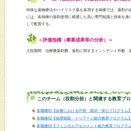
特殊な薬物療法やハイリスク薬を多用する病棟では、薬剤の
には、各病棟の薬剤使用に精通した高い専門知識と技術を身
して配置する。
＜評価指標（事業成果等の分析）＞
入院期間 治療費薬剤費 薬剤に関するインシデント件数 
このチーム（役割分担）と関連する教育プロ
多職種01【診療における円滑・親切・安心プログラム
多職種02【病歴聴取・トリアージ能力教育プログラム
多職種03【フィジカルアセスメント能力教育プログラ