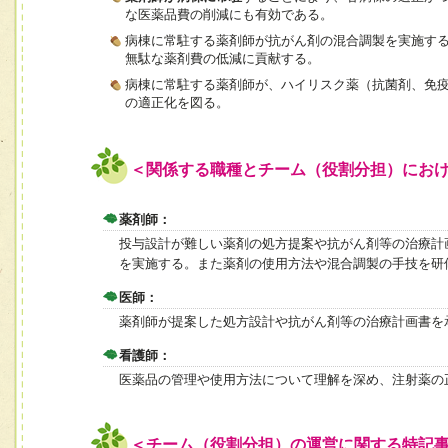
な医薬品費の削減にも有効である。
病棟に常駐する薬剤師が抗がん剤の混合調製を実施す
無駄な薬剤費の低減に貢献する。
病棟に常駐する薬剤師が、ハイリスク薬（抗菌剤、免
の適正化を図る。
＜関係する職種とチーム（役割分担）にお
薬剤師：
投与設計が難しい薬剤の処方提案や抗がん剤等の治療計
を実施する。また薬剤の使用方法や混合調製の手技を研
医師：
薬剤師が提案した処方設計や抗がん剤等の治療計画書を
看護師：
医薬品の管理や使用方法について理解を深め、注射薬の
＜チーム（役割分担）の運営に関する特記