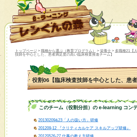
トップページ
>
職種から選ぶ（教育プログラム）
>
栄養士
>
多職種21【人材
技師を中心とした、患者満足度の高い臨床検査推進チーム】
役割06【臨床検査技師を中心とした、患
このチーム（役割分担）の e-learning コン
20130209&23「人の扱い方」研修
201209-12 『クリティカルケア スキルアップ研修』
20120526-27 仕事の教え方研修