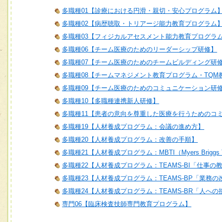
多職種01【診療における円滑・親切・安心プログラム
多職種02【病歴聴取・トリアージ能力教育プログラム
多職種03【フィジカルアセスメント能力教育プログラ
多職種06【チーム医療のためのリーダーシップ研修】
多職種07【チーム医療のためのチームビルディング研
多職種08【チームマネジメント教育プログラム・TQM
多職種09【チーム医療のためのコミュニケーション研
多職種10【多職種連携新人研修】
多職種11【患者の意向を尊重した医療を行うためのコ
多職種19【人材養成プログラム：会議の進め方】
多職種20【人材養成プログラム：改善の手順】
多職種21【人材養成プログラム：MBTI（Myers Briggs T
多職種22【人材養成プログラム：TEAMS-BI「仕事の
多職種23【人材養成プログラム：TEAMS-BP「業務
多職種24【人材養成プログラム：TEAMS-BR「人へ
専門06【臨床検査技師専門教育プログラム】