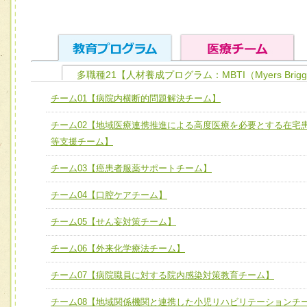
多職種21【人材養成プログラム：MBTI（Myers Brigg
ユニット１ 医療人としての基礎能力
チーム01【病院内横断的問題解決チーム】
全人的医療を実践する医療人として、必要な基礎能力を身
チーム01【病院内横断的問題解決チーム】
チーム02【地域医療連携推進による高度医療を必要とする在宅
ける
チーム02【地域医療連携推進による高度医療を必要とする
等支援チーム】
ユニット２ チーム医療構成力
宅患者等支援チーム】
必要に応じて柔軟に医療チームを組織し、強調できる
チーム03【癌患者服薬サポートチーム】
チーム03【癌患者服薬サポートチーム】
ユニット３ 多職種連携力
チーム04【口腔ケアチーム】
チーム04【口腔ケアチーム】
他職種の視点とスキルを学び、相互理解と連携を深める
チーム05【せん妄対策チーム】
チーム05【せん妄対策チーム】
チーム06【外来化学療法チーム】
チーム06【外来化学療法チーム】
チーム07【病院職員に対する院内感染対策教育チーム】
チーム07【病院職員に対する院内感染対策教育チーム】
チーム08【地域関係機関と連携した小児リハビリテーションチ
チーム08【地域関係機関と連携した小児リハビリテーショ