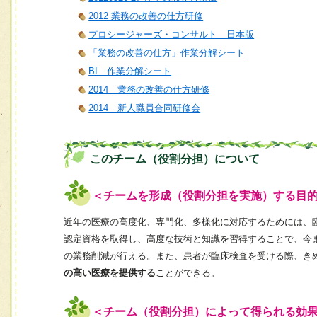
2012 業務の改善の仕方研修
プロシージャーズ・コンサルト 日本版
「業務の改善の仕方」作業分解シート
BI 作業分解シート
2014 業務の改善の仕方研修
2014 新人職員合同研修会
このチーム（役割分担）について
＜チームを形成（役割分担を実施）する目
近年の医療の高度化、専門化、多様化に対応するためには、
認定資格を取得し、高度な技術と知識を習得することで、今
の業務削減が行える。また、患者が臨床検査を受ける際、き
の高い医療を提供する
ことができる。
＜チーム（役割分担）によって得られる効