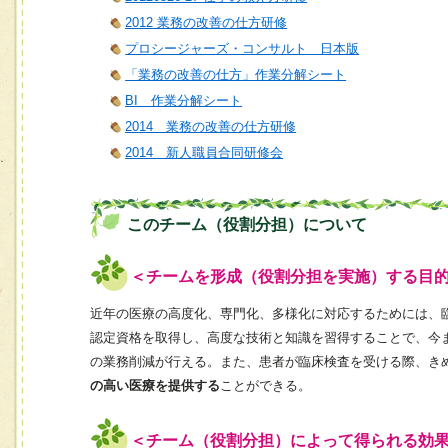
2012 業務の改善の仕方研修
プロシージャーズ・コンサルト 日本版
「業務の改善の仕方」作業分解シート
BI 作業分解シート
2014 業務の改善の仕方研修
2014 新人職員合同研修会
このチーム（役割分担）について
＜チームを形成（役割分担を実施）する目
近年の医療の高度化、専門化、多様化に対応するためには、
認定資格を取得し、高度な技術と知識を習得することで、今
の業務削減が行える。また、患者が臨床検査を受ける際、き
の高い医療を提供する
ことができる。
＜チーム（役割分担）によって得られる効