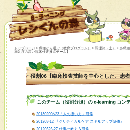
トップページ
>
職種から選ぶ（教育プログラム）
>
調理師（士）
>
多職種
満足度の高い臨床検査推進チーム】
役割06【臨床検査技師を中心とした、患
このチーム（役割分担）の e-learning コン
20130209&23「人の扱い方」研修
201209-12 『クリティカルケア スキルアップ研修』
20120526-27 仕事の教え方研修