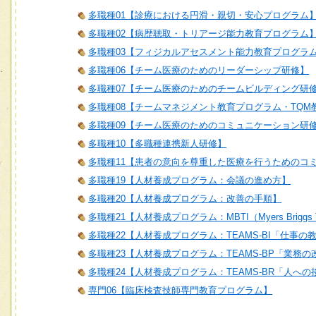
多職種01【診療における円滑・親切・安心プログラム
多職種02【病歴聴取・トリアージ能力教育プログラム
多職種03【フィジカルアセスメント能力教育プログラ
多職種06【チーム医療のためのリーダーシップ研修】
多職種07【チーム医療のためのチームビルディング研
多職種08【チームマネジメント教育プログラム・TQM
多職種09【チーム医療のためのコミュニケーション研
多職種10【多職種連携新人研修】
多職種11【患者の意向を尊重した医療を行うためのコ
多職種19【人材養成プログラム：会議の進め方】
多職種20【人材養成プログラム：改善の手順】
多職種21【人材養成プログラム：MBTI（Myers Briggs T
多職種22【人材養成プログラム：TEAMS-BI「仕事の
多職種23【人材養成プログラム：TEAMS-BP「業務
多職種24【人材養成プログラム：TEAMS-BR「人へ
専門06【臨床検査技師専門教育プログラム】