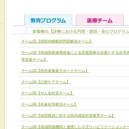
多職種01【診療における円滑・親切・安心プログラム
ユニット１ 医療人としての基礎能力
チーム01【病院内横断的問題解決チーム】
全人的医療を実践する医療人として、必要な基礎能力を身
チーム01【病院内横断的問題解決チーム】
チーム02【地域医療連携推進による高度医療を必要とする在宅
ける
チーム02【地域医療連携推進による高度医療を必要とする
等支援チーム】
ユニット２ チーム医療構成力
宅患者等支援チーム】
必要に応じて柔軟に医療チームを組織し、強調できる
チーム03【癌患者服薬サポートチーム】
チーム03【癌患者服薬サポートチーム】
ユニット３ 多職種連携力
チーム04【口腔ケアチーム】
チーム04【口腔ケアチーム】
他職種の視点とスキルを学び、相互理解と連携を深める
チーム05【せん妄対策チーム】
チーム05【せん妄対策チーム】
チーム06【外来化学療法チーム】
チーム06【外来化学療法チーム】
チーム07【病院職員に対する院内感染対策教育チーム】
チーム07【病院職員に対する院内感染対策教育チーム】
チーム08【地域関係機関と連携した小児リハビリテーションチ
チーム08【地域関係機関と連携した小児リハビリテーショ