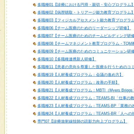
多職種01【診療における円滑・親切・安心プログラム
多職種02【病歴聴取・トリアージ能力教育プログラム
多職種03【フィジカルアセスメント能力教育プログラ
多職種06【チーム医療のためのリーダーシップ研修】
多職種07【チーム医療のためのチームビルディング研
多職種08【チームマネジメント教育プログラム・TQM
多職種09【チーム医療のためのコミュニケーション研
多職種10【多職種連携新人研修】
多職種11【患者の意向を尊重した医療を行うためのコ
多職種19【人材養成プログラム：会議の進め方】
多職種20【人材養成プログラム：改善の手順】
多職種21【人材養成プログラム：MBTI（Myers Briggs T
多職種22【人材養成プログラム：TEAMS-BI「仕事の
多職種23【人材養成プログラム：TEAMS-BP「業務
多職種24【人材養成プログラム：TEAMS-BR「人へ
専門07【診療放射線技師の読影力向上プログラム】