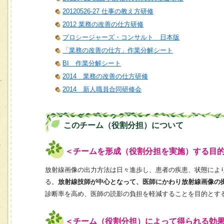
20120526-27 仕事の教え方研修
2012 業務の改善の仕方研修
プロシージャーズ・コンサルト 日本版
「業務の改善の仕方」作業分解シート
BI 作業分解シート
2014 業務の改善の仕方研修
2014 新人職員合同研修会
このチーム（役割分担）について
＜チームを形成（役割分担を実施）する目
放射線画像の出力方法は日々進歩し、患者の疾患、状態によ
る。
放射線技師が中心となって、医師にかわり放射線画像の
診断率を高め、医師の読影の負担を軽減することを目的とす
＜チーム（役割分担）によって得られる効