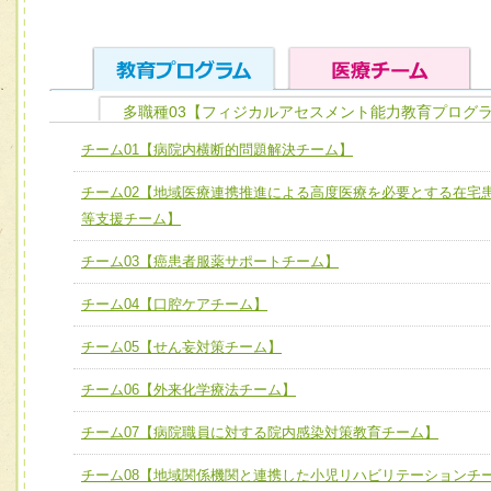
多職種03【フィジカルアセスメント能力教育プログラ
ユニット１ 医療人としての基礎能力
チーム01【病院内横断的問題解決チーム】
全人的医療を実践する医療人として、必要な基礎能力を身
チーム01【病院内横断的問題解決チーム】
チーム02【地域医療連携推進による高度医療を必要とする在宅
ける
チーム02【地域医療連携推進による高度医療を必要とする
等支援チーム】
ユニット２ チーム医療構成力
宅患者等支援チーム】
必要に応じて柔軟に医療チームを組織し、強調できる
チーム03【癌患者服薬サポートチーム】
チーム03【癌患者服薬サポートチーム】
ユニット３ 多職種連携力
チーム04【口腔ケアチーム】
チーム04【口腔ケアチーム】
他職種の視点とスキルを学び、相互理解と連携を深める
チーム05【せん妄対策チーム】
チーム05【せん妄対策チーム】
チーム06【外来化学療法チーム】
チーム06【外来化学療法チーム】
チーム07【病院職員に対する院内感染対策教育チーム】
チーム07【病院職員に対する院内感染対策教育チーム】
チーム08【地域関係機関と連携した小児リハビリテーションチ
チーム08【地域関係機関と連携した小児リハビリテーショ