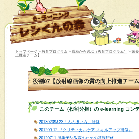
トップページ
>
教育プログラム
>
職種から選ぶ（教育プログラム）
>
栄養
上推進チーム】
役割07【放射線画像の質の向上推進チー
このチーム（役割分担）の e-learning コン
20130209&23「人の扱い方」研修
201209-12 『クリティカルケア スキルアップ研修』
20120711 感染予防教育のための基礎研修