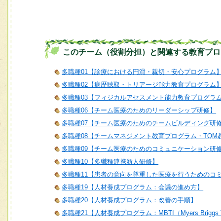
このチーム（役割分担）と関連する教育プロ
多職種01【診療における円滑・親切・安心プログラム
多職種02【病歴聴取・トリアージ能力教育プログラム
多職種03【フィジカルアセスメント能力教育プログラ
多職種06【チーム医療のためのリーダーシップ研修】
多職種07【チーム医療のためのチームビルディング研
多職種08【チームマネジメント教育プログラム・TQM
多職種09【チーム医療のためのコミュニケーション研
多職種10【多職種連携新人研修】
多職種11【患者の意向を尊重した医療を行うためのコ
多職種19【人材養成プログラム：会議の進め方】
多職種20【人材養成プログラム：改善の手順】
多職種21【人材養成プログラム：MBTI（Myers Briggs T