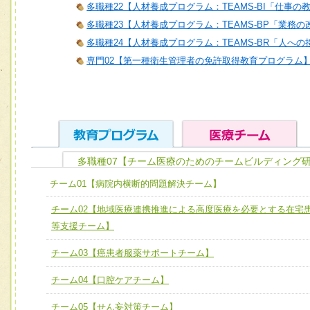
多職種22【人材養成プログラム：TEAMS-BI「仕事の
多職種23【人材養成プログラム：TEAMS-BP「業務
多職種24【人材養成プログラム：TEAMS-BR「人へ
専門02【第一種衛生管理者の免許取得教育プログラム
多職種07【チーム医療のためのチームビルディング研
ユニット１ 医療人としての基礎能力
チーム01【病院内横断的問題解決チーム】
全人的医療を実践する医療人として、必要な基礎能力を身
チーム01【病院内横断的問題解決チーム】
チーム02【地域医療連携推進による高度医療を必要とする在宅
ける
チーム02【地域医療連携推進による高度医療を必要とする
等支援チーム】
ユニット２ チーム医療構成力
宅患者等支援チーム】
チーム03【癌患者服薬サポートチーム】
必要に応じて柔軟に医療チームを組織し、強調できる
チーム03【癌患者服薬サポートチーム】
ユニット３ 多職種連携力
チーム04【口腔ケアチーム】
チーム04【口腔ケアチーム】
他職種の視点とスキルを学び、相互理解と連携を深める
チーム05【せん妄対策チーム】