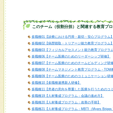
このチーム（役割分担）と関連する教育プロ
多職種01【診療における円滑・親切・安心プログラム
多職種02【病歴聴取・トリアージ能力教育プログラム
多職種03【フィジカルアセスメント能力教育プログラ
多職種06【チーム医療のためのリーダーシップ研修】
多職種07【チーム医療のためのチームビルディング研
多職種08【チームマネジメント教育プログラム・TQM
多職種09【チーム医療のためのコミュニケーション研
多職種10【多職種連携新人研修】
多職種11【患者の意向を尊重した医療を行うためのコ
多職種19【人材養成プログラム：会議の進め方】
多職種20【人材養成プログラム：改善の手順】
多職種21【人材養成プログラム：MBTI（Myers Briggs T