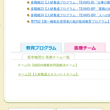
多職種22【人材養成プログラム：TEAMS-BI「仕事の
多職種23【人材養成プログラム：TEAMS-BP「業務
多職種24【人材養成プログラム：TEAMS-BR「人へ
専門02【第一種衛生管理者の免許取得教育プログラム
医学物理士 医療チーム一覧
ユニット１ 医療人としての基礎能力
チーム01【病院内横断的問題解決チーム】
全人的医療を実践する医療人として、必要な基礎能力を身
チーム01【病院内横断的問題解決チーム】
チーム15【人材養成エキスパートチーム】
ける
チーム02【地域医療連携推進による高度医療を必要とする
ユニット２ チーム医療構成力
宅患者等支援チーム】
必要に応じて柔軟に医療チームを組織し、強調できる
チーム03【癌患者服薬サポートチーム】
ユニット３ 多職種連携力
チーム04【口腔ケアチーム】
他職種の視点とスキルを学び、相互理解と連携を深める