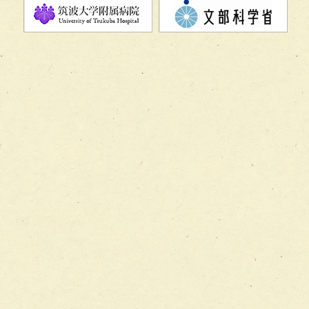
チーム05【せん妄対策チーム】
チーム06【外来化学療法チーム】
チーム07【病院職員に対する院内感染対策教育チーム】
チーム08【地域関係機関と連携した小児リハビリテーショ
チーム】
チーム09【術前から始める周術期リハビリテーションチー
ム】
チーム10【包括的リハビリテーションコンサルテーション
ーム】
チーム11【摂食・嚥下サポートチーム】
チーム12【こどもの食育支援チーム】
チーム13【非がんに対する緩和ケアチーム】