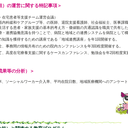
担）の運営に関する特記事項＞
・在宅患者等支援チーム運営会議）
器内科緩和ケアグループ等、の医師、退院支援看護師、社会福祉士、医事課
生活する患者・家族支援の基本的考え方・価値観の共通認識を職員で共有し
療・連携協働意識を持つことで、病院と地域との連携システムを病院として
の知識を獲得するための講座である「地域連携講座」を年1回開催する。
士、事務間の情報共有のための院内カンファレンスを年3回程度開催する。
て、高度在宅療養支援に関するケースカンファレンス、勉強会を年2回程度実
成果等の分析）＞
率、ソーシャルワーカー介入率、平均在院日数、地域医療機関へのアンケート