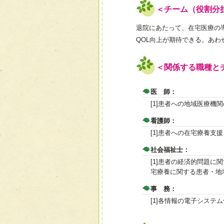
＜チーム（役割分
退院にあたって、在宅医療の
QOL向上が期待できる。あ
＜関係する職種と
医 師：
[1]患者への地域医療機
看護師：
[1]患者への在宅療養支
社会福祉士：
[1]患者の経済的問題に
宅療養に関する患者・地
事 務：
[1]各情報の電子システ