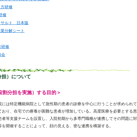
教え方研修
研修
ンサルト 日本版
作業分解シート
方研修
修会
分担）について
役割分担を実施）する目的＞
院には特定機能病院として急性期の患者の診療を中心に行うことが求められて
ており、在宅での療養が困難な患者が増加している。高度医療を必要とする患
患者等支援チームを設置し、入院初期から多専門職種が連携してその問題に対
等を開催することによって、顔の見える、密な連携を構築する。