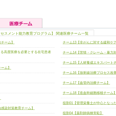
アセスメント能力教育プログラム】 関連医療チーム一覧
の基礎能力
ユニット４ 専門能力拡大・向上
決チーム】
チーム13【非がんに対する緩和ケ
人として、必要な基礎能力を身につ
各職種のスキルを拡大・向上させ、
題解決チーム】
チーム14【苦情・クレーム・暴力
よる高度医療を必要とする在宅患者
チーム14【苦情・クレーム・暴力
ユニット５ 人材養成力
推進による高度医療を必要とする在
チーム15【人材養成エキスパートチ
力
人材養成のためのマネジメントおよ
チーム15【人材養成エキスパート
チーム16【放射線治療プロセス改
チーム】
ームを組織し、強調できる
ートチーム】
チーム16【放射線治療プロセス改
チーム17【血管内治療チーム】
】
チーム17【血管内治療チーム】
び、相互理解と連携を深める
チーム18【造血幹細胞移植チーム】
ム】
チーム18【造血幹細胞移植チーム
役割01【管理栄養士が中心となった
】
ーム】
役割01【管理栄養士が中心となっ
役割02【DPC検証チーム】
内感染対策教育チーム】
する院内感染対策教育チーム】
役割03【医療経済・制度サポートチ
役割04【薬剤師病棟常駐】