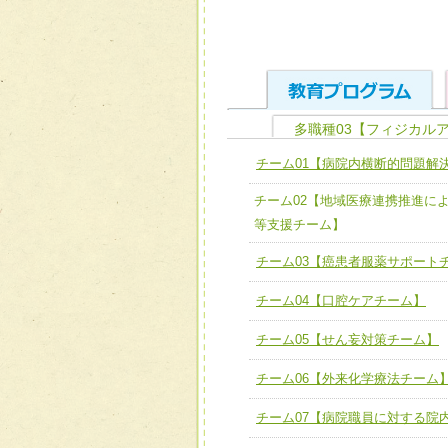
多職種03【フィジカル
ユニット１ 医療人として
チーム01【病院内横断的問題解
全人的医療を実践する医療
チーム01【病院内横断的問
チーム02【地域医療連携推進に
ける
チーム02【地域医療連携
等支援チーム】
ユニット２ チーム医療構成
宅患者等支援チーム】
チーム03【癌患者服薬サポート
必要に応じて柔軟に医療チ
チーム03【癌患者服薬サポ
ユニット３ 多職種連携力
チーム04【口腔ケアチーム】
チーム04【口腔ケアチーム
他職種の視点とスキルを学
チーム05【せん妄対策チーム】
チーム05【せん妄対策チー
チーム06【外来化学療法チーム
チーム06【外来化学療法チ
チーム07【病院職員に対する院
チーム07【病院職員に対