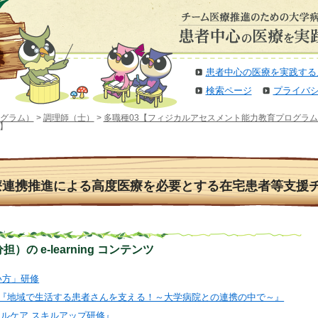
患者中心の医療を実践する
検索ページ
プライバ
グラム）
>
調理師（士）
>
多職種03【フィジカルアセスメント能力教育プログラム
】
療連携推進による高度医療を必要とする在宅患者等支援
の e-learning コンテンツ
扱い方」研修
ポジウム『地域で生活する患者さんを支える！～大学病院との連携の中で～』
ティカルケア スキルアップ研修』