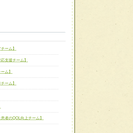
職種から選ぶ
職種から選ぶ
アチーム】
新たな可能性を広げる
対応支援チーム】
対応支援チーム】
ーム】
び効果的な指導ができる
チーム】
善チーム】
善チーム】
】
患者のQOL向上チーム】
た患者のQOL向上チーム】
ーム】