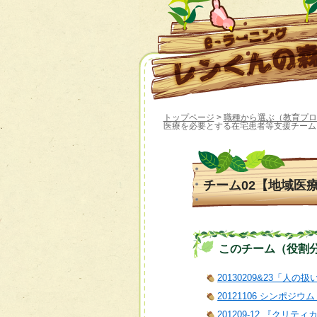
トップページ
>
職種から選ぶ（教育プロ
医療を必要とする在宅患者等支援チーム
チーム02【地域医
このチーム（役割分担）
20130209&23「人の
20121106 シン
201209-12 『クリ