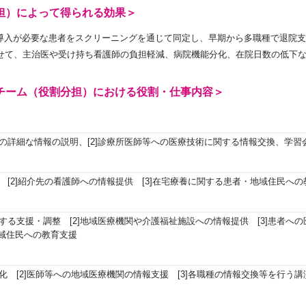
担）によって得られる効果＞
導入が必要な患者をスクリーニングを通じて同定し、早期から多職種で退院支
わせて、主治医や受け持ち看護師の負担軽減、病院機能分化、在院日数の低下
チーム（役割分担）における役割・仕事内容＞
関の詳細な情報の説明、[2]診療所医師等への医療技術に関する情報交換、学習
援 [2]紹介先の看護師への情報提供 [3]在宅療養に関する患者・地域住民への
関する支援・調整 [2]地域医療機関や介護福祉施設への情報提供 [3]患者へ
域住民への教育支援
ム化 [2]医師等への地域医療機関の情報支援 [3]各職種の情報交換等を行う